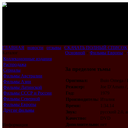
ГЛАВНАЯ
|
новости
|
отзывы
|
СКАЧАТЬ ПОЛНЫЙ СПИСОК
Каталог
Основной
»
Фильмы Европы
»
Коллекционные издания
Распродажа
За пределом тьмы
Сериалы
Фильмы Австралии
Оригинал:
Buio Omega / 
Фильмы Азии
Режисер:
Joe D'Amato 
Фильмы Латинской
Америки
Фильмы СССР и России
Год:
1979
Фильмы Северной
Производитель:
Италия
Америки
Фильмы Европы
Время:
1:34.14
Другие фильмы
Звук:
русский 2.0, 
Качество:
DVD
Дополнительно:
нет
Информация