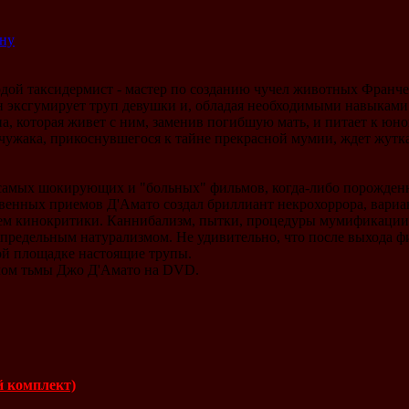
ину
дой таксидермист - мастер по созданию чучел животных Франче
 эксгумирует труп девушки и, обладая необходимыми навыками 
а, которая живет с ним, заменив погибшую мать, и питает к юн
чужака, прикоснувшегося к тайне прекрасной мумии, ждет жутка
з самых шокирующих и "больных" фильмов, когда-либо порожде
венных приемов Д'Амато создал бриллиант некрохоррора, вариа
 чем кинокритики. Каннибализм, пытки, процедуры мумификации
редельным натурализмом. Не удивительно, что после выхода фи
ой площадке настоящие трупы.
лом тьмы Джо Д'Амато на DVD.
й комплект)