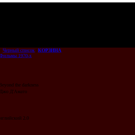
|
Черный список
|
КОРЗИНА
Фильмы 1970-х
Beyond the darkness
/ Джо Д'Амато
английский 2.0