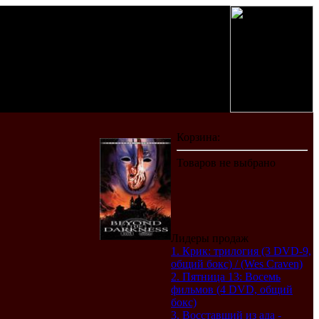
Лидеры продаж
1. Крик: трилогия (3 DVD-9,
общий бокс) / (Wes Craven)
2. Пятница 13: Восемь
фильмов (4 DVD, общий
бокс)
3. Восставший из ада -