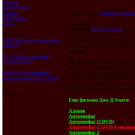
Каталог
ДОСТАВКА
ссылки
Цена: 100 руб.
добавить в корз
КОРЗИНА
поиск
Описание:
Культовый
фильм ужасов
. Моло
Новости
смерть возлюбленной Анны. Он
16.05 | Магазин снова начал
в чучело. Ему помогает женщин
работать
материнскую страсть. Каждого 
парочки.
10.12 | Работа магазина
восстановлена
"За пределами тьмы" - один и
простых, но чрезвычайно дейст
26.09 | После перерыва,
скорее в области психиатрии,
магазин снова начал работу
убийственной обыденностью и п
что он использовал на съемочн
Купить фильм ужасов За преде
Реклама
Еще фильмы Джо Д'Амато:
Альков
Антропофаг
Антропофаг (2 DVD)
Антропофаг (2 DVD-9, полны
Антропофаг 2