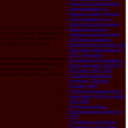
трилогия. Коллекционное
лимитированное 4-х
дисковое издание (Кубик)
4. Восставший из ада -
трилогия. Коллекционное
ско (К. Кантер) не может пережить
лимитированное 4-х
и инструментами, превращает его
дисковое издание (Кубик)
оше извращенную, отнюдь не
5. Ночные кошмары и
я смерть от рук безумной
фантастические видения. По
рассказам Стивена Кинга (3
DVD, Диджипак)
нных кинематографом. При помощи
6. Гремлины & Гремлины 2.
нты трактовок которого лежат
Новое поколение (2 DVD) /
 и расчленения показаны с
(Joe Dante, 1984, 1990)
льма режиссера обвиняли в том,
7. Конан-Разрушитель
(диджипа) / (Richard
Fleischer, 1984)
8. Фантазм: квадралогия (4
диджипака) / (Don Coscarelli,
1979-1998)
9. Звездные войны /
Коллекционное издание 14
DVD
10. Эмануэль и Лолита /
Emanuelle e Lolita / (Henri