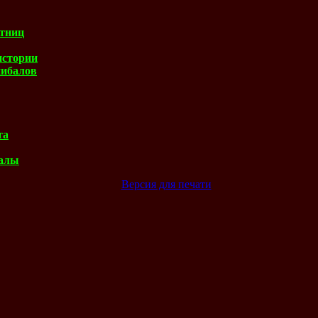
ртниц
истории
нибалов
та
балы
Версия для печати