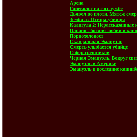
Арена
Гинеколог на госслужбе
Дьявол во плоти. Мятеж сме
Зомби 5 : Птицы-убийцы
Калигула 2: Нерассказанные 
Папайя - богиня любви и кан
Порнохолокост
Скандальная Эмануэль
Смерть улыбается убийце
Собор грешников
Черная Эмануэль. Вокруг све
Эмануэль в Америке
Эмануэль и последние канни