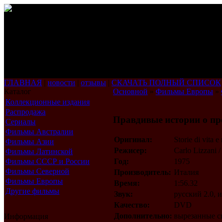
ГЛАВНАЯ
|
новости
|
отзывы
|
СКАЧАТЬ ПОЛНЫЙ СПИСОК
Каталог
Основной
»
Фильмы Европы
»
Коллекционные издания
Распродажа
Правдивые истории о пр
Сериалы
Фильмы Австралии
Оригинал:
Storie di vita 
Фильмы Азии
Режисер:
Carlo Lizzani
Фильмы Латинской
Америки
Фильмы СССР и России
Год:
1975
Фильмы Северной
Производитель:
Италия
Америки
Фильмы Европы
Время:
1:56.32
Другие фильмы
Звук:
русский 2.0, 
Качество:
DVD
Дополнительно:
вырезанные с
Информация