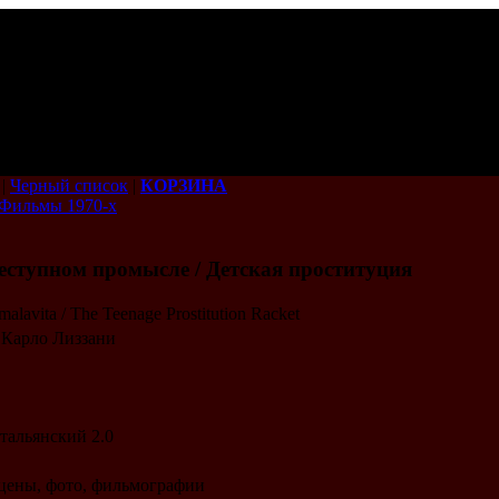
|
Черный список
|
КОРЗИНА
Фильмы 1970-х
еступном промысле / Детская проституция
e malavita / The Teenage Prostitution Racket
 / Карло Лиззани
итальянский 2.0
цены, фото, фильмографии