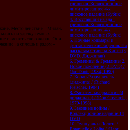
трилогия. Коллекционное
лимитированное 4-х
дисковое издание (Кубик)
4. Восставший из ада -
трилогия. Коллекционное
коне. Место действие – Милан.
лимитированное 4-х
пались на удочку темных
дисковое издание (Кубик)
ание изменить свою жизнь. Они
5. Ночные кошмары и
чаяние , а сплошь и рядом –
фантастические видения. По
рассказам Стивена Кинга (3
DVD, Диджипак)
6. Гремлины & Гремлины 2.
Новое поколение (2 DVD) /
(Joe Dante, 1984, 1990)
7. Конан-Разрушитель
(диджипа) / (Richard
Fleischer, 1984)
8. Фантазм: квадралогия (4
диджипака) / (Don Coscarelli,
1979-1998)
9. Звездные войны /
Коллекционное издание 14
DVD
10. Эмануэль и Лолита /
Emanuelle e Lolita / (Henri