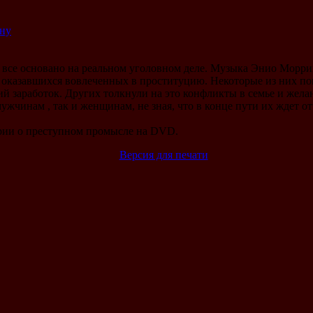
ину
о все основано на реальном уголовном деле. Музыка Энио Морри
, оказавшихся вовлеченных в проституцию. Некоторые из них по
й заработок. Других толкнули на это конфликты в семье и жел
жчинам , так и женщинам, не зная, что в конце пути их ждет от
рии о преступном промысле на DVD.
Версия для печати