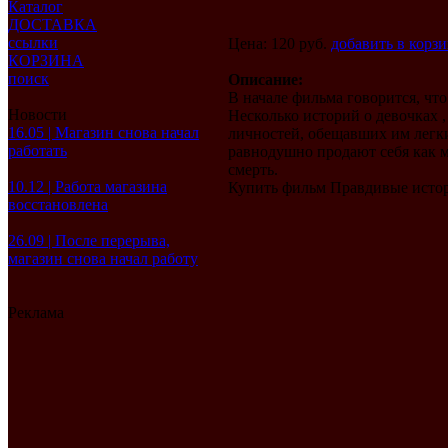
Каталог
ДОСТАВКА
ссылки
Цена: 120 руб.
добавить в корз
КОРЗИНА
поиск
Описание:
В начале фильма говорится, чт
Новости
Несколько историй о девочках 
16.05 | Магазин снова начал
личностей, обещавших им легки
работать
равнодушно продают себя как му
смерть.
10.12 | Работа магазина
Купить фильм Правдивые исто
восстановлена
26.09 | После перерыва,
магазин снова начал работу
Реклама