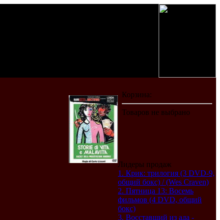
Лидеры продаж
1. Крик: трилогия (3 DVD-9,
общий бокс) / (Wes Craven)
2. Пятница 13: Восемь
фильмов (4 DVD, общий
бокс)
3. Восставший из ада -