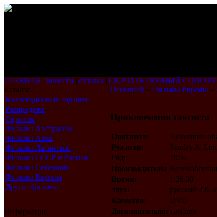
ГЛАВНАЯ
|
новости
|
отзывы
|
СКАЧАТЬ ПОЛНЫЙ СПИСОК
Каталог
Основной
»
Фильмы Европы
»
Коллекционные издания
Распродажа
Приключения таксиста
Сериалы
Фильмы Австралии
Оригинал:
Adventures of 
Фильмы Азии
Режисер:
Stanley A. Lo
Фильмы Латинской
Америки
Фильмы СССР и России
Год:
1976
Фильмы Северной
Производитель:
Великобрита
Америки
Фильмы Европы
Время:
1:26.08
Другие фильмы
Звук:
русский 2.0, 
Качество:
DVD
Дополнительно:
трейлер
Информация