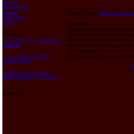
Каталог
ДОСТАВКА
ссылки
Цена: 120 руб.
добавить в корз
КОРЗИНА
поиск
Описание:
Британская секс комедия. Филь
Новости
Приключения приятеля сантехн
16.05 | Магазин снова начал
пользы, французы для эротики, 
работать
Молодой человек, выдавая себя
проворачивает рискованные дел
10.12 | Работа магазина
Купить фильм Приключения та
восстановлена
В
26.09 | После перерыва,
магазин снова начал работу
Реклама