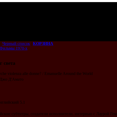
|
Черный список
|
КОРЗИНА
Фильмы 1970-х
г света
rche violenza alle donne? / Emanuelle Around the World
/ Джо Д'Амато
английский 5.1
йские субтитры, создатели исполнители, интервью с Лаурой Гем