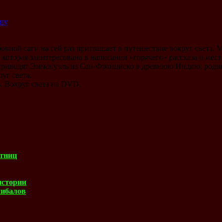
ину
вной саги на сей раз приглашает в путешествие вокруг света. 
 которая заинтересована в написании «горячего» рассказа о жес
риводят Эммануэль из Сан-Франциско в древнюю Индию, родин
уг света.
. Вокруг света на DVD.
ртниц
истории
нибалов