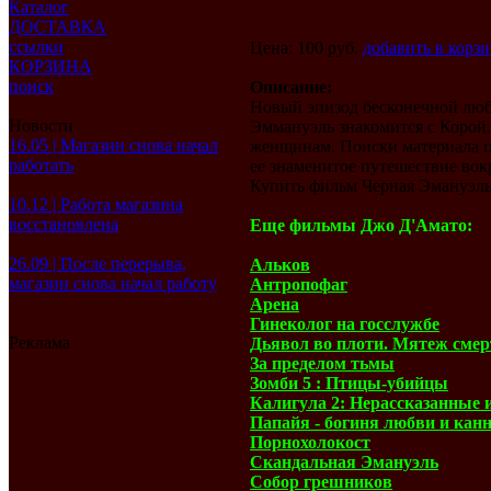
Каталог
ДОСТАВКА
ссылки
Цена: 100 руб.
добавить в корз
КОРЗИНА
поиск
Описание:
Новый эпизод бесконечной любо
Новости
Эммануэль знакомится с Корой,
16.05 | Магазин снова начал
женщинам. Поиски материала п
работать
ее знаменитое путешествие вокр
Купить фильм Черная Эмануэль
10.12 | Работа магазина
восстановлена
Еще фильмы Джо Д'Амато:
26.09 | После перерыва,
Альков
магазин снова начал работу
Антропофаг
Арена
Гинеколог на госслужбе
Реклама
Дьявол во плоти. Мятеж сме
За пределом тьмы
Зомби 5 : Птицы-убийцы
Калигула 2: Нерассказанные 
Папайя - богиня любви и кан
Порнохолокост
Скандальная Эмануэль
Собор грешников