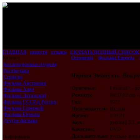
ГЛАВНАЯ
|
новости
|
отзывы
|
СКАЧАТЬ ПОЛНЫЙ СПИСОК
Каталог
Основной
»
Фильмы Европы
»
Коллекционные издания
Распродажа
Черная Эмануэль. Вокру
Сериалы
Фильмы Австралии
Оригинал:
Emanuelle - pe
Фильмы Азии
Режисер:
Joe D'Amato 
Фильмы Латинской
Америки
Фильмы СССР и России
Год:
1977
Фильмы Северной
Производитель:
Италия
Америки
Фильмы Европы
Время:
1:33.21
Другие фильмы
Звук:
русский 5.1, 
Качество:
DVD
Дополнительно:
русские англи
Информация