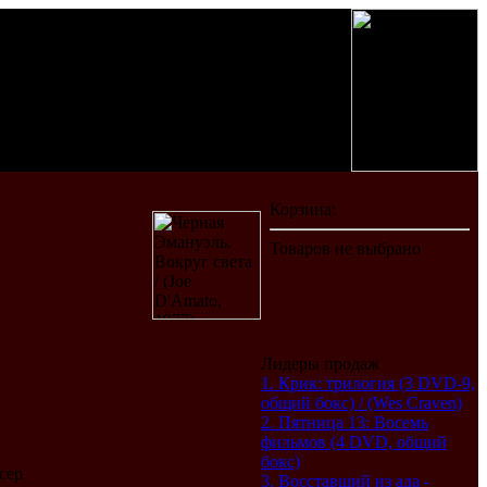
Лидеры продаж
1. Крик: трилогия (3 DVD-9,
общий бокс) / (Wes Craven)
2. Пятница 13: Восемь
фильмов (4 DVD, общий
бокс)
сер
3. Восставший из ада -