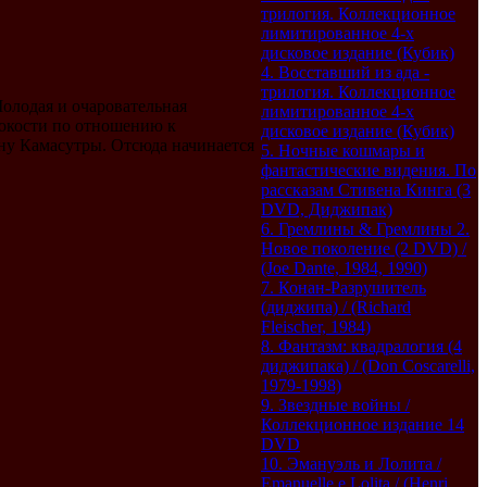
трилогия. Коллекционное
лимитированное 4-х
дисковое издание (Кубик)
4. Восставший из ада -
трилогия. Коллекционное
Молодая и очаровательная
лимитированное 4-х
токости по отношению к
дисковое издание (Кубик)
у Камасутры. Отсюда начинается
5. Ночные кошмары и
фантастические видения. По
рассказам Стивена Кинга (3
DVD, Диджипак)
6. Гремлины & Гремлины 2.
Новое поколение (2 DVD) /
(Joe Dante, 1984, 1990)
7. Конан-Разрушитель
(диджипа) / (Richard
Fleischer, 1984)
8. Фантазм: квадралогия (4
диджипака) / (Don Coscarelli,
1979-1998)
9. Звездные войны /
Коллекционное издание 14
DVD
10. Эмануэль и Лолита /
Emanuelle e Lolita / (Henri