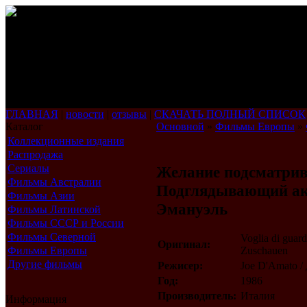
ГЛАВНАЯ
|
новости
|
отзывы
|
СКАЧАТЬ ПОЛНЫЙ СПИСОК
Каталог
Основной
»
Фильмы Европы
»
Коллекционные издания
Распродажа
Сериалы
Желание подсматрив
Фильмы Австралии
Подглядывающий ак
Фильмы Азии
Эмануэль
Фильмы Латинской
Америки
Фильмы СССР и России
Фильмы Северной
Voglia di guar
Оригинал:
Америки
Фильмы Европы
Zuschauen
Другие фильмы
Режисер:
Joe D'Amato 
Год:
1986
Производитель:
Италия
Информация