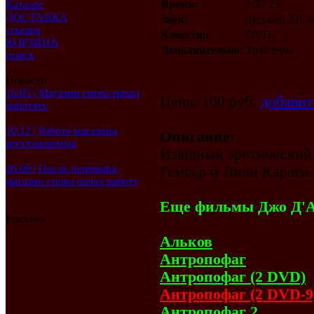
Время:
1:27.23
Каталог
ДОСТАВКА
Звук:
русский 2.0, 
ссылки
Качество:
DVD
КОРЗИНА
Дополнительно:
Трэйлеры
поиск
Новости
16.05 | Магазин снова начал
Цена: 100 руб.
добавит
работать
10.12 | Работа магазина
Описание:
восстановлена
Изящный эротический 
26.09 | После перерыва,
Гемсер и Лили Карати.
магазин снова начал работу
Еще фильмы Джо Д'А
Реклама
Альков
Антропофаг
Антропофаг (2 DVD)
Антропофаг (2 DVD-9
Антропофаг 2