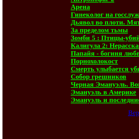
Арена
Гинеколог на госслуж
Дьявол во плоти. Мя
За пределом тьмы
Зомби 5 : Птицы-уби
Калигула 2: Нерасск
Папайя - богиня люб
Порнохолокост
Смерть улыбается уб
Собор грешников
Черная Эмануэль. Во
Эмануэль в Америке
Эмануэль и последни
Вер