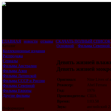
ГЛАВНАЯ
|
новости
|
отзывы
|
СКАЧАТЬ ПОЛНЫЙ СПИСОК
Каталог
Основной
»
Фильмы Северной
Коллекционные издания
Распродажа
Сериалы
Девять жизней влаж
Фильмы Австралии
Девять жизней мок
Фильмы Азии
Фильмы Латинской
Оригинал:
Nine Lives of 
Америки
Фильмы СССР и России
Режисер:
Abel Ferrara
Фильмы Северной
Америки
Год:
1976
Фильмы Европы
Другие фильмы
Производитель:
США
Время:
1:03.58
Звук:
английский 2
Информация