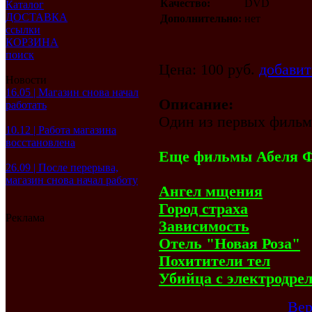
Качество:
DVD
Каталог
ДОСТАВКА
Дополнительно:
нет
ссылки
КОРЗИНА
поиск
Цена: 100 руб.
добавит
Новости
16.05 | Магазин снова начал
Описание:
работать
Один из первых фильм
10.12 | Работа магазина
восстановлена
Еще фильмы Абеля 
26.09 | После перерыва,
магазин снова начал работу
Ангел мщения
Город страха
Реклама
Зависимость
Отель "Новая Роза"
Похитители тел
Убийца с электродре
Вер