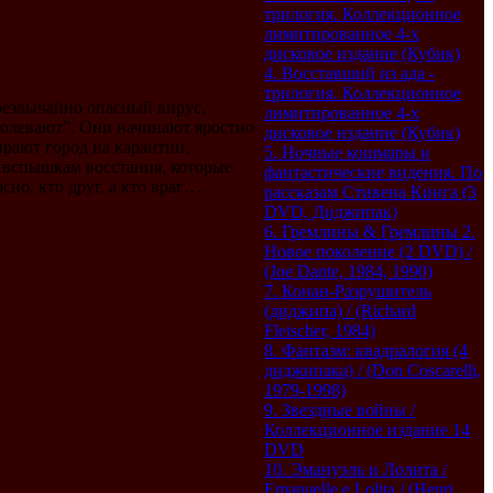
трилогия. Коллекционное
лимитированное 4-х
дисковое издание (Кубик)
4. Восставший из ада -
трилогия. Коллекционное
резвычайно опасный вирус,
лимитированное 4-х
болевают”. Они начинают яростно
дисковое издание (Кубик)
рают город на карантин,
5. Ночные кошмары и
и вспышкам восстания, которые
фантастические видения. По
но, кто друг, а кто враг…
рассказам Стивена Кинга (3
DVD, Диджипак)
6. Гремлины & Гремлины 2.
Новое поколение (2 DVD) /
(Joe Dante, 1984, 1990)
7. Конан-Разрушитель
(диджипа) / (Richard
Fleischer, 1984)
8. Фантазм: квадралогия (4
диджипака) / (Don Coscarelli,
1979-1998)
9. Звездные войны /
Коллекционное издание 14
DVD
10. Эмануэль и Лолита /
Emanuelle e Lolita / (Henri