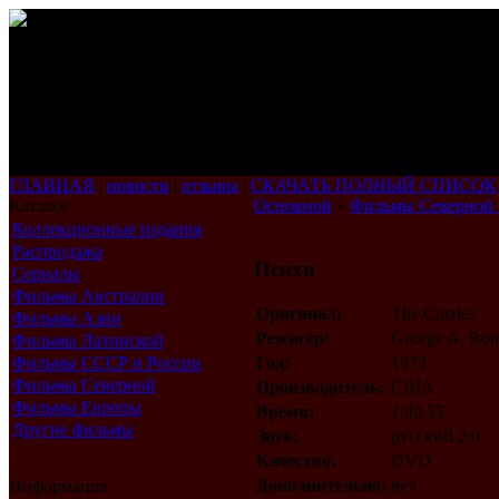
ГЛАВНАЯ
|
новости
|
отзывы
|
СКАЧАТЬ ПОЛНЫЙ СПИСОК
Каталог
Основной
»
Фильмы Северной
Коллекционные издания
Распродажа
Психи
Сериалы
Фильмы Австралии
Оригинал:
The Crazies
Фильмы Азии
Режисер:
George A. Ro
Фильмы Латинской
Америки
Фильмы СССР и России
Год:
1973
Фильмы Северной
Производитель:
США
Америки
Фильмы Европы
Время:
1:42.55
Другие фильмы
Звук:
русский 2.0
Качество:
DVD
Дополнительно:
нет
Информация