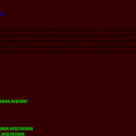
ину
д названием Эванс произошло падение самолёта, содержащего ч
а попадает в водную систему города и люди один за другим “за
 и любимых, да и на нелюбимых тоже. Военные оперативно запи
зных. Всеобщая паника и хаос приводят к случаям мародёрства 
 белых костюмах химзащиты. Во всём этом кошмаре совсем не яс
ная версия)
ики мертвецов
 мертвецов