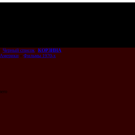
|
Черный список
|
КОРЗИНА
 Америки
»
Фильмы 1970-х
mero