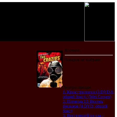
Лидеры продаж
1. Крик: трилогия (3 DVD-9,
общий бокс) / (Wes Craven)
2. Пятница 13: Восемь
фильмов (4 DVD, общий
бокс)
3. Восставший из ада -