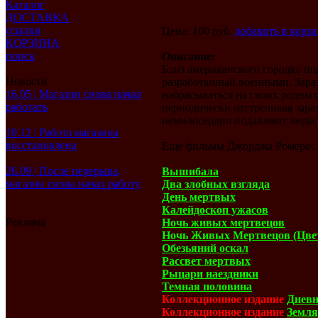
Каталог
ДОСТАВКА
ссылки
Цена: 100 руб.
добавить в корз
КОРЗИНА
поиск
Описание:
Близ американского городка по
Новости
разработанный военными. Зараз
16.05 | Магазин снова начал
набрасываться на своих родных
работать
периодически отстреливая зара
немилосердно подавляют люди в
10.12 | Работа магазина
восстановлена
Еще фильмы Джорджа Ромеро:
26.09 | После перерыва,
Вышибала
магазин снова начал работу
Два злобных взгляда
День мертвых
Калейдоскоп ужасов
Реклама
Ночь живых мертвецов
Ночь Живых Мертвецов (Цвет
Обезьяний оскал
Рассвет мертвых
Рыцари наездники
Темная половина
Коллекционное издание
Дневн
Коллекционное издание
Земля