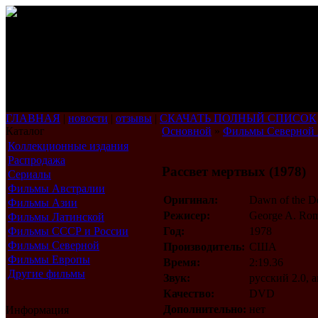
ГЛАВНАЯ
|
новости
|
отзывы
|
СКАЧАТЬ ПОЛНЫЙ СПИСОК
Каталог
Основной
»
Фильмы Северной
Коллекционные издания
Распродажа
Рассвет мертвых (1978)
Сериалы
Фильмы Австралии
Оригинал:
Dawn of the D
Фильмы Азии
Режисер:
George A. Ro
Фильмы Латинской
Америки
Фильмы СССР и России
Год:
1978
Фильмы Северной
Производитель:
США
Америки
Фильмы Европы
Время:
2:19.36
Другие фильмы
Звук:
русский 2.0, 
Качество:
DVD
Дополнительно:
нет
Информация