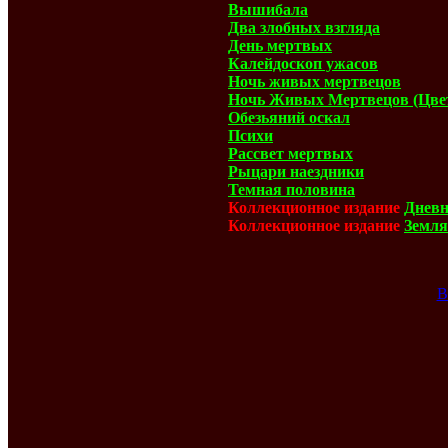
Вышибала
Два злобных взгляда
День мертвых
Калейдоскоп ужасов
Ночь живых мертвецов
Ночь Живых Мертвецов (Цвет
Обезьяний оскал
Психи
Рассвет мертвых
Рыцари наездники
Темная половина
Коллекционное издание
Дневн
Коллекционное издание
Земля
В