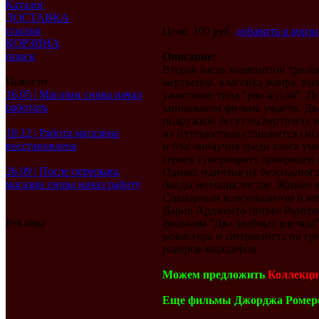
Каталог
ДОСТАВКА
ссылки
Цена: 100 руб.
добавить в корз
КОРЗИНА
поиск
Описание:
Вторая часть знаменитой трил
Новости
мертвецов, классика жанра, вы
16.05 | Магазин снова начал
ужастиков типа "рви-кусай". П
работать
киноязыком фильма ужасов. Дв
подружкой бегут на вертолете 
10.12 | Работа магазина
их путешествия становится гиг
восстановлена
и благополучия среди хаоса у
героев супермаркет превращен 
26.09 | После перерыва,
Однако идиллия их безопасног
магазин снова начал работу
банды мотоциклистов. Живые в
Сценарным консультантом и ко
Дарио Ардженто (позже Ромеро 
Реклама
фильмом "Два злобных взгляда"
режиссера и специалиста по гр
рокеров-мародеров.
Можем предложить
Коллекци
Еще фильмы Джорджа Ромер