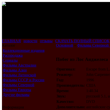
ГЛАВНАЯ
|
новости
|
отзывы
|
СКАЧАТЬ ПОЛНЫЙ СПИСОК
Каталог
Основной
»
Фильмы Северной
Коллекционные издания
Распродажа
Побег из Лос Анджелеса
Сериалы
Фильмы Австралии
Оригинал:
Escape from L
Фильмы Азии
Режисер:
John Carpenter
Фильмы Латинской
Америки
Фильмы СССР и России
Год:
1996
Фильмы Северной
Производитель:
США
Америки
Фильмы Европы
Время:
1:40.34
Другие фильмы
Звук:
русский 5.1, 
Качество:
DVD
Дополнительно:
английские с
Информация