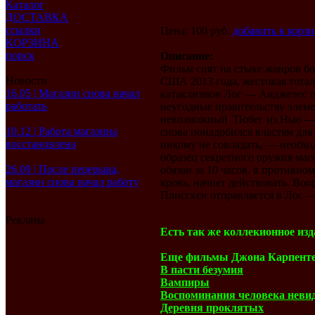
Каталог
ДОСТАВКА
ссылки
Цена: 100 руб.
добавить в корз
КОРЗИНА
поиск
Описание:
Фильм снят на стыке жанров бо
Новости
США 2013 года, жестокая тотал
16.05 | Магазин снова начал
катаклизмов Лос — Анджелес пр
работать
неугодные правительству элем
невозможный `Побег из Нью — 
10.12 | Работа магазина
снова понадобился властям для
восстановлена
никому не совладать, — необхо
образец секретного оружия ма
26.09 | После перерыва,
обязан за 10 часов, в противно
магазин снова начал работу
кровь, начнет действовать. Воо
Плисскен отправляется в Лос 
Реклама
Есть так же коллекионное из
Еще фильмы Джона Карпенте
В пасти безумия
Вампиры
Воспоминания человека неви
Деревня проклятых