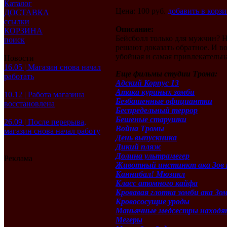
Каталог
Цена: 100 руб.
добавить в корз
ДОСТАВКА
ссылки
Описание:
КОРЗИНА
Бейсболл только для мужчин?
поиск
решают доказать обратное. И во
убойная и самая привлекательн
Новости
16.05 | Магазин снова начал
Еще фильмы студии Трома:
работать
Адский Корпус 13
Атака куриных зомби
10.12 | Работа магазина
Безбашенные официантки
восстановлена
Беспредельный террор
Бешеные старушки
26.09 | После перерыва,
Война Тромы
магазин снова начал работу
День выпускника
Дикий пляж
Долина ультрамегер
Реклама
Животный инстинкт ака Зов 
Каннибал! Мюзикл
Класс атомного кайфа
Кровавая глотка зомби ака Зо
Кровососущие уроды
Маньячные медсестры находя
Мегеры