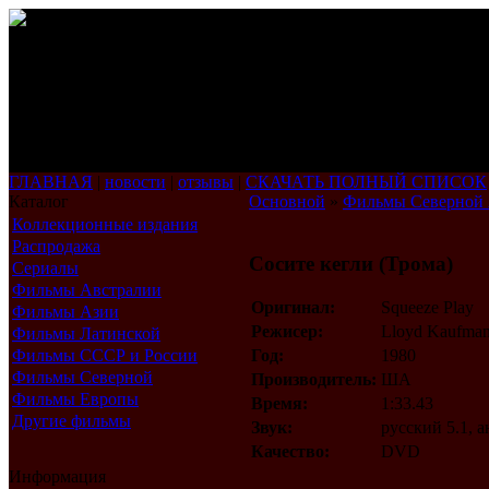
ГЛАВНАЯ
|
новости
|
отзывы
|
СКАЧАТЬ ПОЛНЫЙ СПИСОК
Каталог
Основной
»
Фильмы Северной
Коллекционные издания
Распродажа
Сосите кегли (Трома)
Сериалы
Фильмы Австралии
Оригинал:
Squeeze Play
Фильмы Азии
Режисер:
Lloyd Kaufma
Фильмы Латинской
Америки
Фильмы СССР и России
Год:
1980
Фильмы Северной
Производитель:
ША
Америки
Фильмы Европы
Время:
1:33.43
Другие фильмы
Звук:
русский 5.1, 
Качество:
DVD
Информация