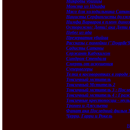
Микробы убийцы
Монстр из Шкафа
Мясо для холодильника Сата
Нацисты Серфингисты должн
Нимфа Варваров в плену диноз
Осторожно: Дети! ака Дети 
Побег из ада
Презерватив убийца
Рассказы с помойки ("Dogpile'
Садисты Сатаны
Сержант Кабукимэн
Синдром Стендаля
Смерть от искушения
Супермегеры
Телки в косоворотках в городе
Токсичный мститель
Токсичный Мститель 2
Токсичный мститель 3 : После
Токсичный мститель 4 : Граж
Токсичные крестоносцы - мул
Тромео и Джульетa
Фанат ака Последний фильм 
Черри, Гарри и Рокель
В