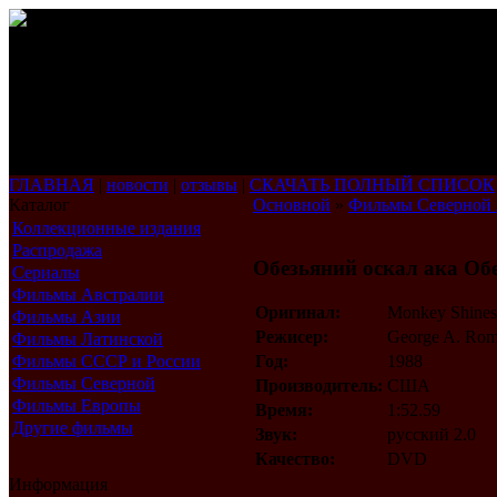
ГЛАВНАЯ
|
новости
|
отзывы
|
СКАЧАТЬ ПОЛНЫЙ СПИСОК
Каталог
Основной
»
Фильмы Северной
Коллекционные издания
Распродажа
Обезьяний оскал ака Об
Сериалы
Фильмы Австралии
Оригинал:
Monkey Shines
Фильмы Азии
Режисер:
George A. Rom
Фильмы Латинской
Америки
Фильмы СССР и России
Год:
1988
Фильмы Северной
Производитель:
США
Америки
Фильмы Европы
Время:
1:52.59
Другие фильмы
Звук:
русский 2.0
Качество:
DVD
Информация