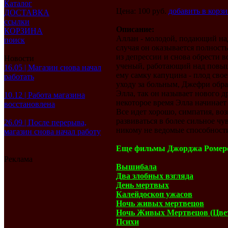
Каталог
Цена: 100 руб.
добавить в корз
ДОСТАВКА
ссылки
Описание:
КОРЗИНА
Аллан - молодой, подающий над
поиск
случая он оказывается полнос
из депрессии и снова обрести 
Новости
ученый, работающий над повыш
16.05 | Магазин снова начал
ему самку капуцина - плод сво
работать
уходу за больным, Джефри обр
Элла, так он называет нового д
10.12 | Работа магазина
некоторое время Элла начинает
восстановлена
Все идет хорошо, симпатия, в
развиваться в более сильное ч
26.09 | После перерыва,
никому не ведомые способности
магазин снова начал работу
Еще фильмы Джорджа Ромер
Реклама
Вышибала
Два злобных взгляда
День мертвых
Калейдоскоп ужасов
Ночь живых мертвецов
Ночь Живых Мертвецов (Цвет
Психи