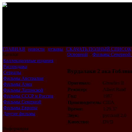
ГЛАВНАЯ
|
новости
|
отзывы
|
СКАЧАТЬ ПОЛНЫЙ СПИСОК
Каталог
Основной
»
Фильмы Северной
Коллекционные издания
Распродажа
Вурдалаки 2 ака Гоблин
Сериалы
Фильмы Австралии
Оригинал:
Ghoulies II
Фильмы Азии
Режисер:
Albert Band
Фильмы Латинской
Америки
Фильмы СССР и России
Год:
1987
Фильмы Северной
Производитель:
США
Америки
Фильмы Европы
Время:
1:29.37
Другие фильмы
Звук:
русский 2.0
Качество:
DVD
Информация