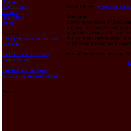
Каталог
Цена: 100 руб.
добавить в корз
ДОСТАВКА
ссылки
Описание:
КОРЗИНА
В этом продолжении "Вурдалак
поиск
отродье, чуть было не были уни
произойти не могло. На этот ра
Новости
Фильм незаслуженно везде опус
16.05 | Магазин снова начал
и что главное нескучный ужасти
работать
Второй фильм ужасов который я 
10.12 | Работа магазина
восстановлена
В
26.09 | После перерыва,
магазин снова начал работу
Реклама