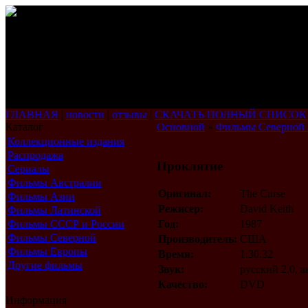
ГЛАВНАЯ
|
новости
|
отзывы
|
СКАЧАТЬ ПОЛНЫЙ СПИСОК
Каталог
Основной
»
Фильмы Северной
Коллекционные издания
Распродажа
Проклятие
Сериалы
Фильмы Австралии
Оригинал:
The Curse
Фильмы Азии
Режисер:
David Keith
Фильмы Латинской
Америки
Фильмы СССР и России
Год:
1987
Фильмы Северной
Производитель:
США
Америки
Фильмы Европы
Время:
1:30.32
Другие фильмы
Звук:
русский 2.0, 
Качество:
DVD
Информация