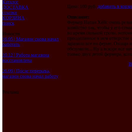
Каталог
Цена: 100 руб.
добавить в корз
ДОСТАВКА
ссылки
Описание:
КОРЗИНА
Фермер Натан Хейс очень рели
поиск
хозяйство так, чтобы у его сем
во время сильной грозы, непоня
Новости
прподеланное в нем отверстие с
16.05 | Магазин снова начал
заразила все на ферме. Овощи
работать
обезумили... Ну а вскоре все н
только двух детей фермера, ко
10.12 | Работа магазина
восстановлена
В
26.09 | После перерыва,
магазин снова начал работу
Реклама