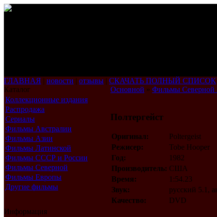
ГЛАВНАЯ
|
новости
|
отзывы
|
СКАЧАТЬ ПОЛНЫЙ СПИСОК
Каталог
Основной
»
Фильмы Северной
Коллекционные издания
Распродажа
Полтергейст
Сериалы
Фильмы Австралии
Оригинал:
Poltergeist
Фильмы Азии
Режисер:
Tobe Hooper
Фильмы Латинской
Америки
Фильмы СССР и России
Год:
1982
Фильмы Северной
Производитель:
США
Америки
Фильмы Европы
Время:
1:54.23
Другие фильмы
Звук:
русский 5.1, 
Качество:
DVD
Информация