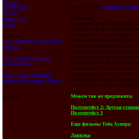
Каталог
Цена: 100 руб.
добавить в корз
ДОСТАВКА
ссылки
Описание:
КОРЗИНА
В обычном доме у обычной сем
поиск
Сами по себе двигаются предме
телевизора , которые якобы бес
Новости
больше: разбушевавшийся полте
16.05 | Магазин снова начал
измерение. Оказывается, дом п
работать
духи устроили адскую карусель
Продюсировал эту увлекатель
10.12 | Работа магазина
Спилберг, поэтому до сих пор м
восстановлена
заявленный в титрах как режис
прикрытием для маэстро, посте
26.09 | После перерыва,
так ли уж это важно? Главное, 
магазин снова начал работу
пугающими и завораживающим
Можем так же предложить:
Реклама
Полтергейст 2: Другая сторон
Полтергейст 3
Еще фильмы Тоба Хупера:
Давилка