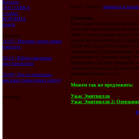
Каталог
Цена: 100 руб.
добавить в корз
ДОСТАВКА
ссылки
Описание:
КОРЗИНА
Разоблачив «спиритических м
поиск
весь мир амитивилльском «доме
Джон Бэкстер решает купить се
Новости
просят за проклятый дом сущие
16.05 | Магазин снова начал
Джон без страха переезжает в с
работать
коллегами и родственниками, 
происходить странные вещи. Ре
10.12 | Работа магазина
приглашает группу специалист
восстановлена
появление которых вызывает н
разрушительную силу...
26.09 | После перерыва,
магазин снова начал работу
Можем так же предложить:
Ужас Эмитвилля
Реклама
Ужас Эмитвилля 2: Одержим
В