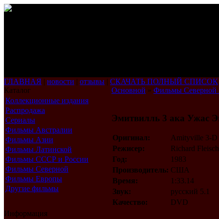
ГЛАВНАЯ
|
новости
|
отзывы
|
СКАЧАТЬ ПОЛНЫЙ СПИСОК
Каталог
Основной
»
Фильмы Северной
Коллекционные издания
Распродажа
Эмитвилль 3 ака Ужас Э
Сериалы
Фильмы Австралии
Оригинал:
Amityville 3-D
Фильмы Азии
Режисер:
Richard Fleisch
Фильмы Латинской
Америки
Фильмы СССР и России
Год:
1983
Фильмы Северной
Производитель:
США
Америки
Фильмы Европы
Время:
1:33.14
Другие фильмы
Звук:
русский 5.1
Качество:
DVD
Информация