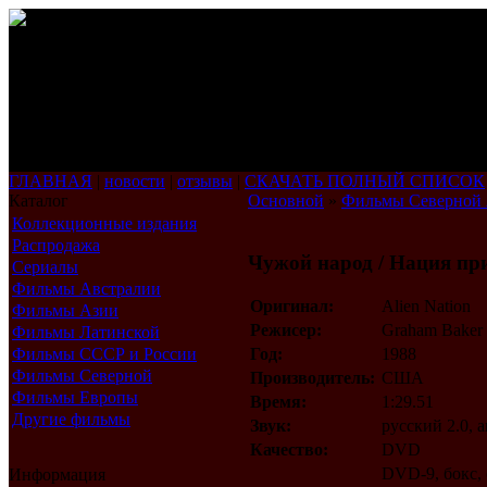
ГЛАВНАЯ
|
новости
|
отзывы
|
СКАЧАТЬ ПОЛНЫЙ СПИСОК
Каталог
Основной
»
Фильмы Северной
Коллекционные издания
Распродажа
Чужой народ / Нация п
Сериалы
Фильмы Австралии
Оригинал:
Alien Nation
Фильмы Азии
Режисер:
Graham Baker 
Фильмы Латинской
Америки
Фильмы СССР и России
Год:
1988
Фильмы Северной
Производитель:
США
Америки
Фильмы Европы
Время:
1:29.51
Другие фильмы
Звук:
русский 2.0, 
Качество:
DVD
DVD-9, бокс,
Информация