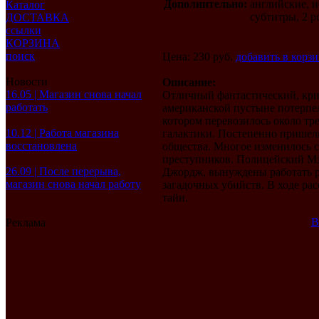
Дополнительно:
английские, 
Каталог
субтитры, 2 р
ДОСТАВКА
ссылки
КОРЗИНА
поиск
Цена: 230 руб.
добавить в корз
Новости
Описание:
16.05 | Магазин снова начал
Отличный фантастический, кри
работать
американской пустыне потерпе
котором перевозилось около тре
10.12 | Работа магазина
галактики. Постепенно пришел
восстановлена
общества. Многое изменилось с
преступников. Полицейский Мэ
26.09 | После перерыва,
Джордж, вынуждены работать р
магазин снова начал работу
загадочных убийств. В ходе ра
тайн.
В
Реклама