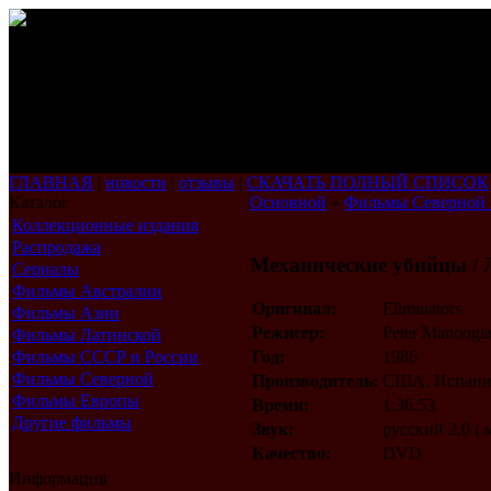
ГЛАВНАЯ
|
новости
|
отзывы
|
СКАЧАТЬ ПОЛНЫЙ СПИСОК
Каталог
Основной
»
Фильмы Северной
Коллекционные издания
Распродажа
Механические убийцы / 
Сериалы
Фильмы Австралии
Оригинал:
Eliminators
Фильмы Азии
Режисер:
Peter Manoogi
Фильмы Латинской
Америки
Фильмы СССР и России
Год:
1986
Фильмы Северной
Производитель:
США, Испани
Америки
Фильмы Европы
Время:
1:36.53
Другие фильмы
Звук:
русский 2.0 (
Качество:
DVD
Информация