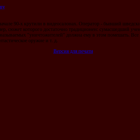
ину
начале 90-х крутили в видеосалонах. Оператор - бывший шведс
лер, сюжет которого достаточно традиционен: сумасшедший уче
к называемых "уничтожителей" должна ему в этом помешать. Все 
нтастическое оружие и т. д.
Версия для печати