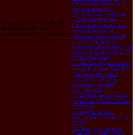
трилогия. Коллекционное
лимитированное 4-х
дисковое издание (Кубик)
4. Восставший из ада -
кий порноделец Мак Альберг (Mac
трилогия. Коллекционное
ный разрабатывает план
лимитированное 4-х
свалено в одну кучу: путешествия
дисковое издание (Кубик)
5. Ночные кошмары и
фантастические видения. По
рассказам Стивена Кинга (3
DVD, Диджипак)
6. Гремлины & Гремлины 2.
Новое поколение (2 DVD) /
(Joe Dante, 1984, 1990)
7. Конан-Разрушитель
(диджипа) / (Richard
Fleischer, 1984)
8. Фантазм: квадралогия (4
диджипака) / (Don Coscarelli,
1979-1998)
9. Звездные войны /
Коллекционное издание 14
DVD
10. Эмануэль и Лолита /
Emanuelle e Lolita / (Henri