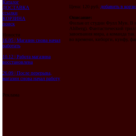
Каталог
Цена: 120 руб.
добавить в корз
ДОСТАВКА
ссылки
Описание:
КОРЗИНА
Фильм от студии Фулл Мун. В 
поиск
Ahlberg). Фантастический трил
завоевания мира, а команда та
Новости
во времени, киборги, кунфу, фа
16.05 | Магазин снова начал
работать
10.12 | Работа магазина
восстановлена
26.09 | После перерыва,
магазин снова начал работу
Реклама