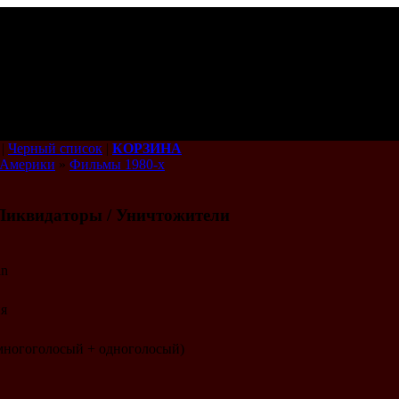
|
Черный список
|
КОРЗИНА
 Америки
»
Фильмы 1980-х
Ликвидаторы / Уничтожители
an
я
 многоголосый + одноголосый)