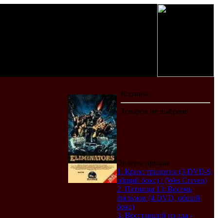
Лидеры продаж
1. Крик: трилогия (3 DVD-9,
общий бокс) / (Wes Craven)
2. Пятница 13: Восемь
фильмов (4 DVD, общий
бокс)
3. Восставший из ада -