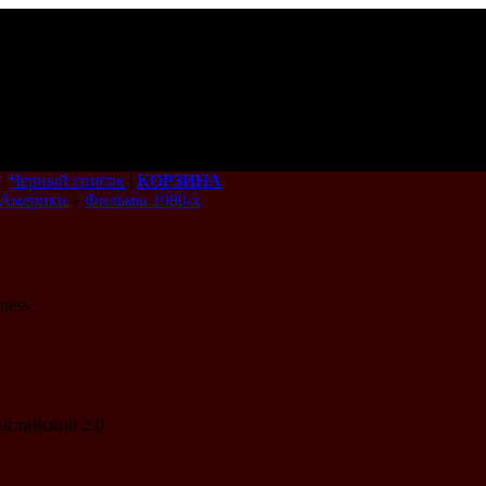
|
Черный список
|
КОРЗИНА
 Америки
»
Фильмы 1980-х
ness
английский 2.0