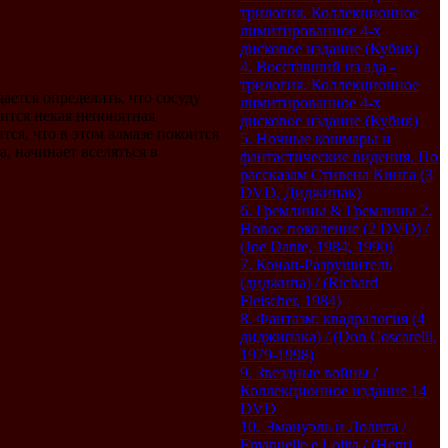
трилогия. Коллекционное
лимитированное 4-х
дисковое издание (Кубик)
4. Восставший из ада -
трилогия. Коллекционное
ается определить, что сосуду
лимитированное 4-х
дится некая непонятная
дисковое издание (Кубик)
ся, что в этом алмазе покоится
5. Ночные кошмары и
, начинает вселяться в
фантастические видения. По
рассказам Стивена Кинга (3
DVD, Диджипак)
6. Гремлины & Гремлины 2.
Новое поколение (2 DVD) /
(Joe Dante, 1984, 1990)
7. Конан-Разрушитель
(диджипа) / (Richard
Fleischer, 1984)
8. Фантазм: квадралогия (4
диджипака) / (Don Coscarelli,
1979-1998)
9. Звездные войны /
Коллекционное издание 14
DVD
10. Эмануэль и Лолита /
Emanuelle e Lolita / (Henri