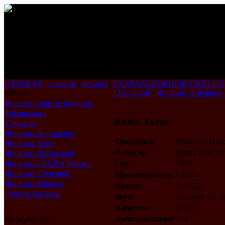
ГЛАВНАЯ
|
новости
|
отзывы
|
СКАЧАТЬ ПОЛНЫЙ СПИСОК
Каталог
Основной
»
Фильмы Северной
Коллекционные издания
Распродажа
Князь Тьмы
Сериалы
Фильмы Австралии
Оригинал:
Prince Of Dark
Фильмы Азии
Режисер:
John Carpenter
Фильмы Латинской
Америки
Фильмы СССР и России
Год:
1987
Фильмы Северной
Производитель:
США
Америки
Фильмы Европы
Время:
1:41.33
Другие фильмы
Звук:
русский 2.0, 
Качество:
DVD
Дополнительно:
нет
Информация