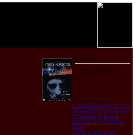
Лидеры продаж
1. Крик: трилогия (3 DVD-9,
общий бокс) / (Wes Craven)
2. Пятница 13: Восемь
фильмов (4 DVD, общий
бокс)
3. Восставший из ада -