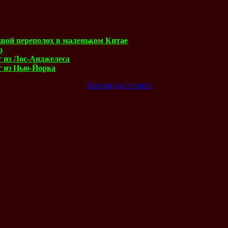
шой переполох в маленьком Китае
о
г из Лос-Анджелеса
г из Нью-Йорка
Версия для печати