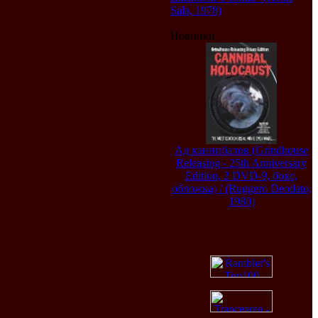
Sala, 1978)
Новинки
Ад каннибалов (Grindhouse
Releasing - 25th Anniversary
Edition, 2 DVD-9, бокс,
обложка) / (Ruggero Deodato,
1980)