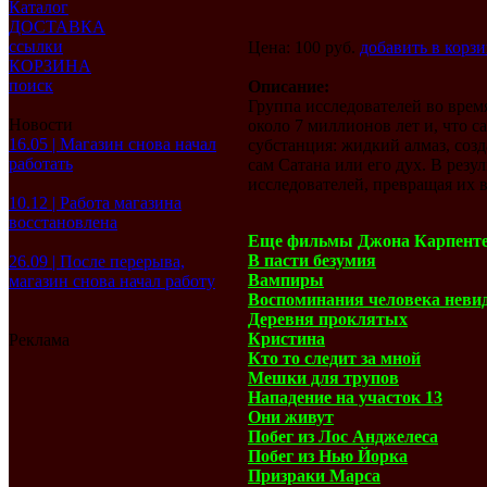
Каталог
ДОСТАВКА
ссылки
Цена: 100 руб.
добавить в корз
КОРЗИНА
поиск
Описание:
Группа исследователей во врем
Новости
около 7 миллионов лет и, что с
16.05 | Магазин снова начал
субстанция: жидкий алмаз, созд
работать
сам Сатана или его дух. В резу
исследователей, превращая их в
10.12 | Работа магазина
восстановлена
Еще фильмы Джона Карпенте
В пасти безумия
26.09 | После перерыва,
Вампиры
магазин снова начал работу
Воспоминания человека неви
Деревня проклятых
Кристина
Реклама
Кто то следит за мной
Мешки для трупов
Нападение на участок 13
Они живут
Побег из Лос Анджелеса
Побег из Нью Йорка
Призраки Марса