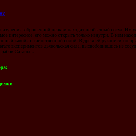
ину
я изучения заброшенной церкви находит необычный сосуд. Им уд
амое интересное, его можно открыть только изнутри. В нем нахо
анный какой-то таинственной силой. В древней рукописи говорит
льтате экспериментов дьявольская сила, высвободившись из сосуда
 рабов Сатаны...
ра:
димки