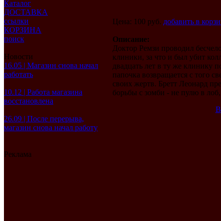
Каталог
ДОСТАВКА
ссылки
Цена: 100 руб.
добавить в корз
КОРЗИНА
поиск
Описание:
Доктор Ремзи проводил бесчел
Новости
клиники, за что и был убит кол
16.05 | Магазин снова начал
двадцать лет в ту же клинику п
работать
папочка возвращается с того св
своих жертв. Бретт Леонард пр
10.12 | Работа магазина
борьбы с зомби - не пулю в лоб,
восстановлена
В
26.09 | После перерыва,
магазин снова начал работу
Реклама