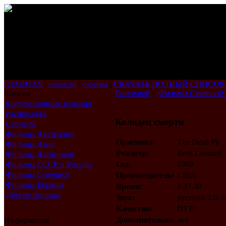
ГЛАВНАЯ
|
новости
|
отзывы
|
СКАЧАТЬ ПОЛНЫЙ СПИСОК
Каталог
Основной
»
Фильмы Северной
Коллекционные издания
Распродажа
Колодец смерти
Сериалы
Фильмы Австралии
Оригинал:
The Dead Pit
Фильмы Азии
Режисер:
Brett Leonard
Фильмы Латинской
Америки
Фильмы СССР и России
Год:
1989
Фильмы Северной
Производитель:
США
Америки
Фильмы Европы
Время:
1:37.30
Другие фильмы
Звук:
русский 2.0, 
Качество:
DVD
Дополнительно:
нет
Информация