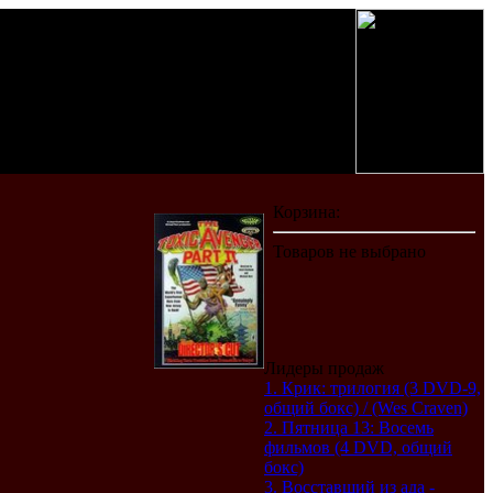
Лидеры продаж
1. Крик: трилогия (3 DVD-9,
общий бокс) / (Wes Craven)
2. Пятница 13: Восемь
фильмов (4 DVD, общий
бокс)
3. Восставший из ада -