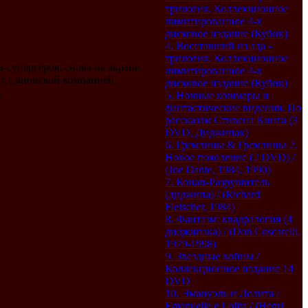
трилогия. Коллекционное
лимитированное 4-х
дисковое издание (Кубик)
4. Восставший из ада -
трилогия. Коллекционное
-супергероя, снова на экране.
лимитированное 4-х
ет с японской компанией,
дисковое издание (Кубик)
.
5. Ночные кошмары и
фантастические видения. По
рассказам Стивена Кинга (3
DVD, Диджипак)
6. Гремлины & Гремлины 2.
Новое поколение (2 DVD) /
(Joe Dante, 1984, 1990)
7. Конан-Разрушитель
(диджипа) / (Richard
Fleischer, 1984)
8. Фантазм: квадралогия (4
диджипака) / (Don Coscarelli,
1979-1998)
9. Звездные войны /
Коллекционное издание 14
DVD
10. Эмануэль и Лолита /
Emanuelle e Lolita / (Henri