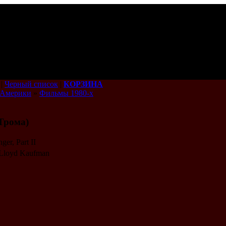
|
Черный список
|
КОРЗИНА
 Америки
»
Фильмы 1980-х
Трома)
er, Part II
 Lloyd Kaufman