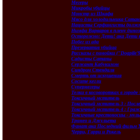
Мегеры
Микробы убийцы
Монстр из Шкафа
Мясо для холодильника Сата
Нацисты Серфингисты должн
Нимфа Варваров в плену диноз
Осторожно: Дети! ака Дети 
Побег из ада
Презерватив убийца
Рассказы с помойки ("Dogpile'
Садисты Сатаны
Сержант Кабукимэн
Синдром Стендаля
Смерть от искушения
Сосите кегли
Супермегеры
Телки в косоворотках в городе
Токсичный мститель
Токсичный мститель 3 : После
Токсичный мститель 4 : Граж
Токсичные крестоносцы - мул
Тромео и Джульетa
Фанат ака Последний фильм 
Черри, Гарри и Рокель