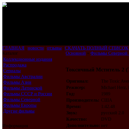
ГЛАВНАЯ
|
новости
|
отзывы
|
СКАЧАТЬ ПОЛНЫЙ СПИСОК
Каталог
Основной
»
Фильмы Северной
Коллекционные издания
Распродажа
Токсичный Мститель 2 (
Сериалы
Фильмы Австралии
Оригинал:
The Toxic Aveng
Фильмы Азии
Режисер:
Michael Herz,
Фильмы Латинской
Америки
Фильмы СССР и России
Год:
1989
Фильмы Северной
Производитель:
США
Америки
Фильмы Европы
Время:
1:42.48
Другие фильмы
Звук:
русский 2.0
Качество:
DVD
Дополнительно:
нет
Информация