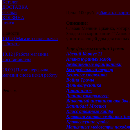
Каталог
ДОСТАВКА
ссылки
Цена: 100 руб.
добавить в корз
КОРЗИНА
поиск
Описание:
Слабак Мелвин Джанко, который
Новости
Злодеи из корпорации ""Апокал
16.05 | Магазин снова начал
уничтожающей дом для слепых 
работать
Еще фильмы студии Трома:
Адский Корпус 13
10.12 | Работа магазина
Атака куриных зомби
восстановлена
Безбашенные официантки
Беспредельный террор
26.09 | После перерыва,
Бешеные старушки
магазин снова начал работу
Война Тромы
День выпускника
Дикий пляж
Реклама
Долина ультрамегер
Животный инстинкт ака Зов 
Каннибал! Мюзикл
Класс атомного кайфа
Кровавая глотка зомби ака Зо
Кровососущие уроды
Маньячные медсестры находя