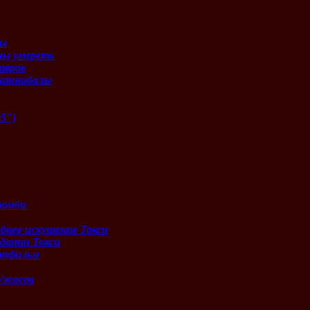
ны
ы умереть
авров
каннибалы
95")
 зомби
днее искушение Токси
данин Токси
ьтфильм
Ужасов