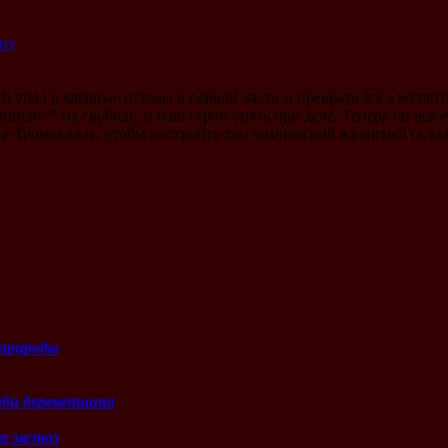
ину
 упал в ядерные отходы в первой части и превратился в мутанта
ипсис"" на свободе, и наш герой опять при деле. Теперь он вою
в Тромавилле, чтобы построить там химический ядовитый склад
природы
мби деревенщина
т экстаз