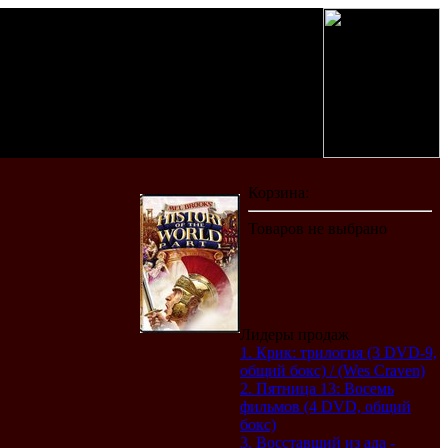
Лидеры продаж
1. Крик: трилогия (3 DVD-9,
общий бокс) / (Wes Craven)
2. Пятница 13: Восемь
фильмов (4 DVD, общий
бокс)
3. Восставший из ада -