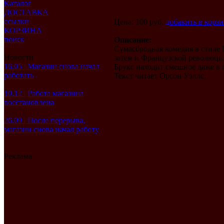
Каталог
ДОСТАВКА
ссылки
Цена: 100 руб.
добавить в корз
КОРЗИНА
поиск
Описание:
Сумасбродная комедия в стиле 
Новости
затем и Французской революции
16.05 | Магазин снова начал
Брукс находит смешное даже в 
работать
Текст читает Орсон Уэллс.
10.12 | Работа магазина
восстановлена
26.09 | После перерыва,
магазин снова начал работу
Реклама