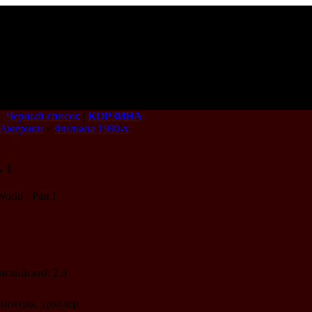
|
Черный список
|
КОРЗИНА
 Америки
»
Фильмы 1980-х
 1
World - Part I
английский 2.0
убтитры, трэйлер