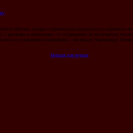
ину
Монти Питона, которая стремительно переносит из каменного ве
, с шутками и приколами - от остроумных до вульгарных, вплоть
пытках и истязаниях инквизиции - сам играет Торквемаду. Перва
Версия для печати