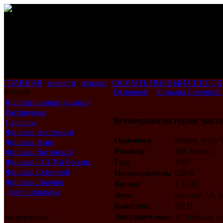
ГЛАВНАЯ
|
новости
|
отзывы
|
СКАЧАТЬ ПОЛНЫЙ СПИСОК
Каталог
Основной
»
Фильмы Северной
Коллекционные издания
Распродажа
Всемирная история часть
Сериалы
Фильмы Австралии
Оригинал:
History of the 
Фильмы Азии
Режисер:
Mel Brooks
Фильмы Латинской
Америки
Фильмы СССР и России
Год:
1981
Фильмы Северной
Производитель:
США
Америки
Фильмы Европы
Время:
1:32.11
Другие фильмы
Звук:
русский 2.0, 
Качество:
DVD
Дополнительно:
английские с
Информация