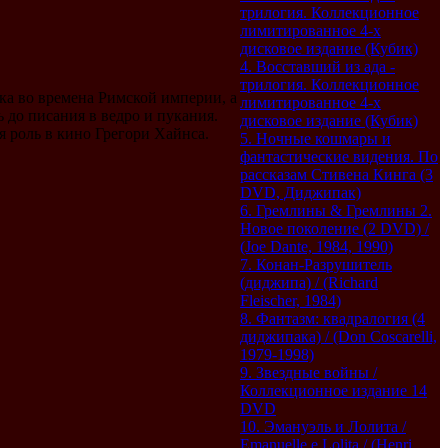
трилогия. Коллекционное
лимитированное 4-х
дисковое издание (Кубик)
4. Восставший из ада -
трилогия. Коллекционное
ка во времена Римской империи, а
лимитированное 4-х
 до писания в ведро и пукания.
дисковое издание (Кубик)
я роль в кино Грегори Хайнса.
5. Ночные кошмары и
фантастические видения. По
рассказам Стивена Кинга (3
DVD, Диджипак)
6. Гремлины & Гремлины 2.
Новое поколение (2 DVD) /
(Joe Dante, 1984, 1990)
7. Конан-Разрушитель
(диджипа) / (Richard
Fleischer, 1984)
8. Фантазм: квадралогия (4
диджипака) / (Don Coscarelli,
1979-1998)
9. Звездные войны /
Коллекционное издание 14
DVD
10. Эмануэль и Лолита /
Emanuelle e Lolita / (Henri