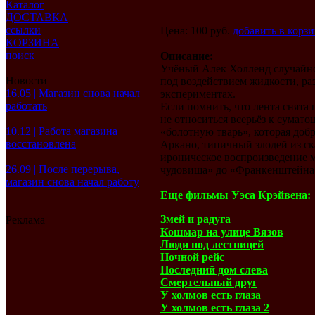
Каталог
ДОСТАВКА
ссылки
Цена: 100 руб.
добавить в корз
КОРЗИНА
поиск
Описание:
Учёный Алек Холленд случайно
Новости
под воздействием жидкости, р
16.05 | Магазин снова начал
экспериментах.
работать
Если помнить, что лента снята 
не относиться всерьёз к сума
10.12 | Работа магазина
«болотную тварь», которая доб
восстановлена
Аркано, типичный злодей из ск
ироническое воспроизведение 
26.09 | После перерыва,
чудовища» до «Франкенштейна
магазин снова начал работу
Еще фильмы Уэса Крэйвена:
Змей и радуга
Реклама
Кошмар на улице Вязов
Люди под лестницей
Ночной рейс
Последний дом слева
Смертельный друг
У холмов есть глаза
У холмов есть глаза 2