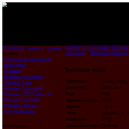
ГЛАВНАЯ
|
новости
|
отзывы
|
СКАЧАТЬ ПОЛНЫЙ СПИСОК
Каталог
Основной
»
Фильмы Северной
Коллекционные издания
Распродажа
Болотная тварь
Сериалы
Фильмы Австралии
Оригинал:
Swamp Thing
Фильмы Азии
Режисер:
Wes Craven
Фильмы Латинской
Америки
Фильмы СССР и России
Год:
1982
Фильмы Северной
Производитель:
США
Америки
Фильмы Европы
Время:
1:32.31
Другие фильмы
Звук:
русский 2.0, 
Качество:
DVD
Дополнительно:
Трэйлер
Информация