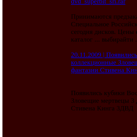
dvd_superbit_sri.rar
Принимаются предзак
Специальное Российск
сегодня дисков. Цены
каталог ... выбирайти .
20.11.2009 | Появилис
коллекционные Злове
фантазии Стивена Ки
Появились кубики Вос
Зловещие мертвецы 3
Стивена Кинга 3ДВД