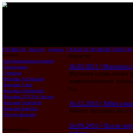
ГЛАВНАЯ
|
новости
|
отзывы
|
СКАЧАТЬ ПОЛНЫЙ СПИСОК
Каталог
новости
Коллекционные издания
16.05.2011 | Магазин 
Распродажа
Магазин снова начал 
Сериалы
Фильмы Австралии
невыполненные заказы,
Фильмы Азии
т.д.
Фильмы Латинской
Америки
Фильмы СССР и России
10.12.2010 | Работа м
Фильмы Северной
Америки
Фильмы Европы
Работа магазина восс
Другие фильмы
26.09.2010 | После пе
Информация