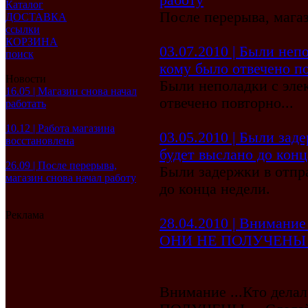
работу
Каталог
После перерыва, магаз
ДОСТАВКА
ссылки
КОРЗИНА
03.07.2010 | Были неп
поиск
кому было отвечено по
Новости
Были неполадки с эле
16.05 | Магазин снова начал
отвечено повторно...
работать
10.12 | Работа магазина
03.05.2010 | Были заде
восстановлена
будет выслано до конц
26.09 | После перерыва,
Были задержки в отпра
магазин снова начал работу
до конца недели.
Реклама
28.04.2010 | Внимание 
ОНИ НЕ ПОЛУЧЕНЫ ...
Внимание ...Кто делал