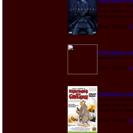
Пробуждение / По
Начо Керда - мо
тема смерти. На
исследованию эт
Цена: 100 руб.
О
Кубок Крови / (A
описания пока н
Цена: 100 руб.
О
Презерватив убий
Детектив нью-й
причинное место
кандидата в през
Цена: 100 руб.
О