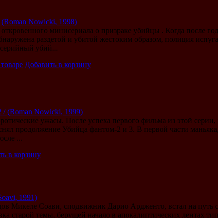
 (Roman Nowicki, 1998)
ь откровенного минисериала о призраке убийцы . Когда после го
наружена раздетой и убитой жестоким образом, полиция испугал
 серийный убий...
 товаре
Добавить в корзину
 / (Roman Nowicki, 1999)
ротические ужасы. После успеха первого фильма из этой серии
нял продолжение Убийца фантом-2 и 3. В первой части маньяка
сле ...
ть в корзину
Soavi, 1991)
одов Микеле Соави, сподвижник Дарио Ардженто, встал на путь 
евка старой темы, берущей начало в апокалиптических лентах ти