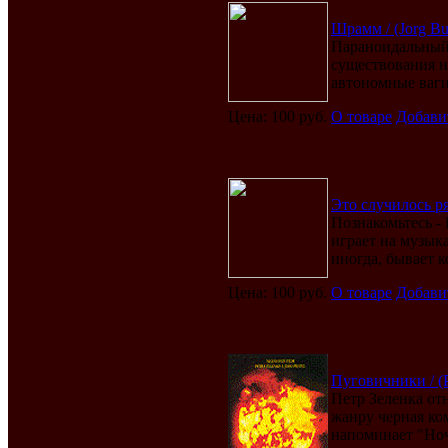
Шрамм / (Jorg But
Параноидальный 
существования н
автономные вагин
Цена: 100 руб.
О товаре
Добави
Это случилось ря
Познакомьтесь - 
играет на музык
иногда, бывает ко
Цена: 100 руб.
О товаре
Добави
Пуговичники / (P
Петр Зеленка от
жанру черная ко
напоминает "Ночь