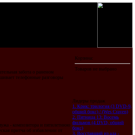
ательная забота о раненом
лушивает телефонные разговоры
Лидеры продаж
1. Крик: трилогия (3 DVD-9,
общий бокс) / (Wes Craven)
2. Пятница 13: Восемь
фильмов (4 DVD, общий
мужа - композитора и пятилетнюю
бокс)
еская притча об избавлении от
3. Восставший из ада -