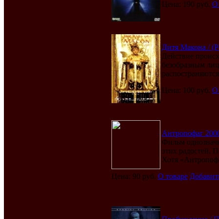
Цена: 190 руб.
О
Дитя Макона / (P
Действие происхо
безобразным лиц
распостраняются 
Цена: 100 руб.
О
Антропофаг 2000 
Фильм однозначн
этих радостей. 
Хотя «Антропофа
Цена: 90 руб.
О товаре
Добавит