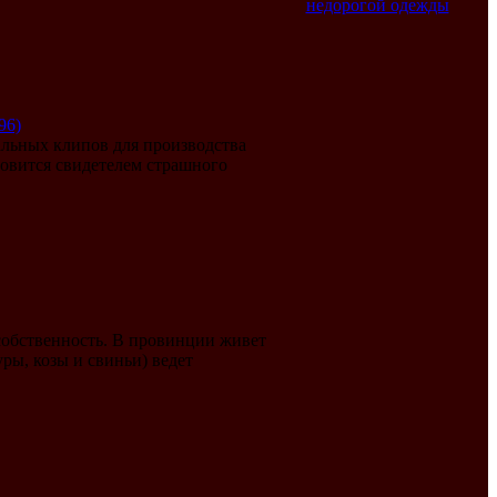
недорогой одежды
96)
льных клипов для производства
новится свидетелем страшного
 собственность. В провинции живет
ры, козы и свиньи) ведет