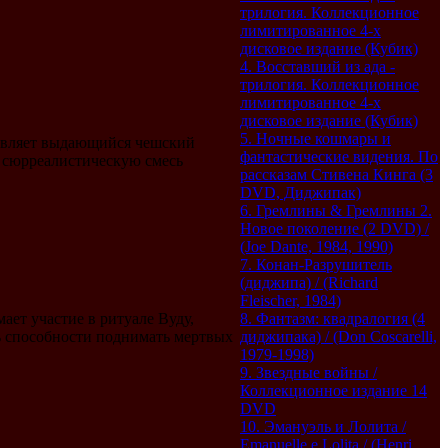
трилогия. Коллекционное
лимитированное 4-х
дисковое издание (Кубик)
4. Восставший из ада -
трилогия. Коллекционное
лимитированное 4-х
дисковое издание (Кубик)
5. Ночные кошмары и
тавляет выдающийся чешский
фантастические видения. По
 сюрреалистическую смесь
рассказам Стивена Кинга (3
DVD, Диджипак)
6. Гремлины & Гремлины 2.
Новое поколение (2 DVD) /
(Joe Dante, 1984, 1990)
7. Конан-Разрушитель
(диджипа) / (Richard
Fleischer, 1984)
ает участие в ритуале Вуду,
8. Фантазм: квадралогия (4
сь способности поднимать мертвых
диджипака) / (Don Coscarelli,
1979-1998)
9. Звездные войны /
Коллекционное издание 14
DVD
10. Эмануэль и Лолита /
Emanuelle e Lolita / (Henri