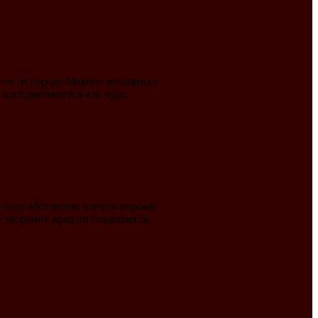
тели. В городе Маконе женщина с
 воспринимается как чудо,
 надо абсолютно ничего окромя
 творение вряд ли понравится.