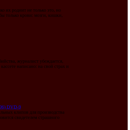
о их роднит не только это, но
бы только крови: мозги, кишки,
бийства, журналист убеждается,
кассете написано: на свой страх и
1996) DVD-9
льных клипов для производства
новится свидетелем страшного