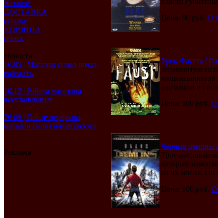
власти губительн
Каталог
ДОСТАВКА
Цена: 90 руб.
О 
ссылки
КОРЗИНА
поиск
Новости
Урок Фауста / (Ja
16.05 | Магазин снова начал
Знаменитую исто
работать
мультипликатор 
анимации и гипе
10.12 | Работа магазина
восстановлена
Цена: 100 руб.
О
26.09 | После перерыва,
магазин снова начал работу
Черные демоны / 
Реклама
Трое американски
который изменяе
из их могил. Он 
Цена: 100 руб.
О