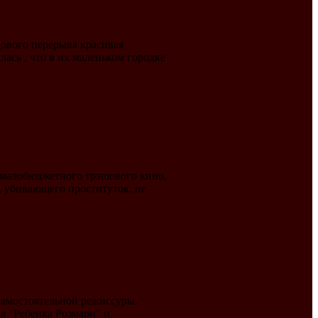
дового перерыва красивая
ась , что в их маленьком городке
, малобюджетного трэшового кино,
, убивающего проституток, не
самостоятельной режиссуры.
па "Ребенка Розмари" и