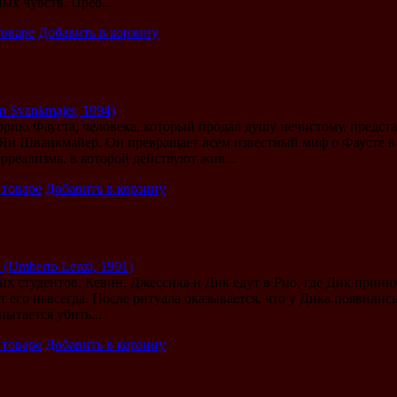
ых чувств. Прео...
товаре
Добавить в корзину
n Svankmajer, 1994)
рию Фауста, человека, который продал душу нечистому, предс
Ян Шванкмайер. Он превращает всем известный миф о Фаусте в
рреализма, в которой действуют жив...
 товаре
Добавить в корзину
(Umberto Lenzi, 1991)
х студентов, Кевин, Джессика и Дик едут в Рио, где Дик приним
т его навсегда. После ритуала оказывается, что у Дика появили
пытается убить...
 товаре
Добавить в корзину