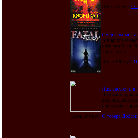
Цена: 90 руб.
О 
Смертельные кадры
В Рим приезжает
очередной своей
убийства ...
Цена: 120 руб.
О
Наследство, или Б
Действие происх
долговязый, глу
крохотная стару
Цена: 100 руб.
О товаре
Добави