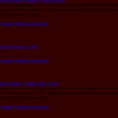
следствие / Генезис / (Nacho Cerda)
лодой неординарный испанский кинематографист. Красной нитью
 диске представлены три его короткометражные работы, подтвер
ого феномена. Awaken...
 товаре
Добавить в корзину
ndreas Schnaas, 1996)
ету
 товаре
Добавить в корзину
ца (Трома) / (Martin Walz, 1996)
оркской полиции Луиджи Макерони ведет беспощадную охоту н
 у своих “пользователей”. Поначалу ему никто не верит, но ког
иденты, Луиджи дают зеле...
 товаре
Добавить в корзину