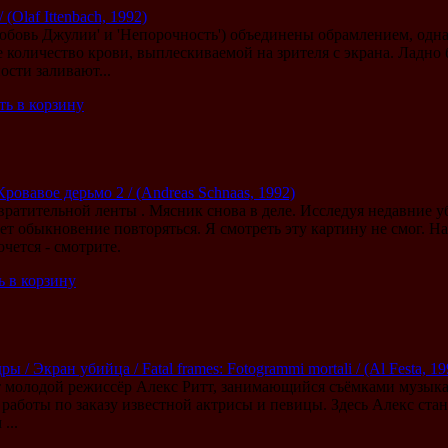
(Olaf Ittenbach, 1992)
юбовь Джулии' и 'Непорочность') объединены обрамлением, однак
 количество крови, выплескиваемой на зрителя с экрана. Ладно 
ости заливают...
ть в корзину
Кровавое дерьмо 2 / (Andreas Schnaas, 1992)
ратительной ленты . Мясник снова в деле. Исследуя недавние у
т обыкновение повторяться. Я смотреть эту картину не смог. На 
очется - смотрите.
ь в корзину
ы / Экран убийца / Fatal frames: Fotogrammi mortali / (Al Festa, 
 молодой режиссёр Алекс Ритт, занимающийся съёмками музыка
 работы по заказу известной актрисы и певицы. Здесь Алекс ста
...