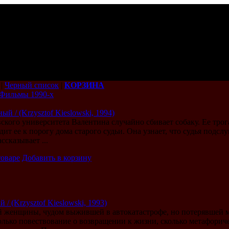
|
Черный список
|
КОРЗИНА
Фильмы 1990-х
ый / (Krzysztof Kieslowski, 1994)
ского университета Валентина случайно сбивает собаку. Ее трог
ит ее к порогу дома старого судьи. Она узнает, что судья подс
ссказывает ...
товаре
Добавить в корзину
 / (Krzysztof Kieslowski, 1993)
 женщины, чудом выжившей в автокатастрофе, но потерявшей 
только повествование о возвращении к жизни, сколько метафорич