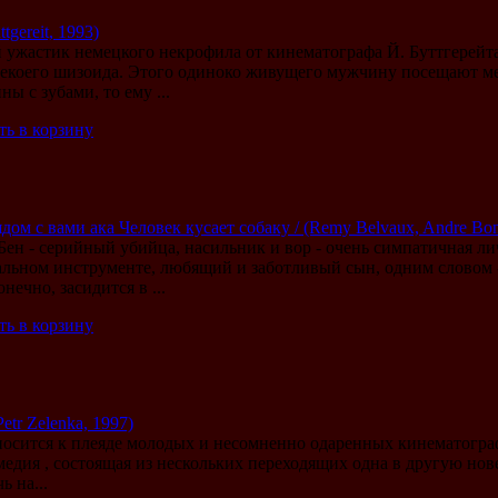
tgereit, 1993)
ужастик немецкого некрофила от кинематографа Й. Буттгерейт
екоего шизоида. Этого одиноко живущего мужчину посещают ме
ы с зубами, то ему ...
ть в корзину
дом с вами ака Человек кусает собаку / (Remy Belvaux, Andre Bonz
Бен - серийный убийца, насильник и вор - очень симпатичная ли
альном инструменте, любящий и заботливый сын, одним словом 
нечно, засидится в ...
ть в корзину
etr Zelenka, 1997)
носится к плеяде молодых и несомненно одаренных кинематогр
медия , состоящая из нескольких переходящих одна в другую но
 на...