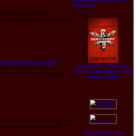
Sala, 1978)
а живописует фрагменты
Новинки
рзкие видения: то ему мерещатся
el, Benoit Poelvoorde, 1992)
Судный день (диджипак,
чность. Образован, начитан,
DVD-9, uncut version) / (Neil
- примерный член общества. Ну
Marshall, 2008)
афистов Чехии. "Пуговичники" по
велл. По построению картина
Интернет магазин