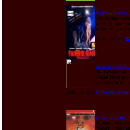
Фантом убийца /
Это первая част
женщина была об
снова объявился
Цена: 100 руб.
О
Фантом убийца 2
Экстремальные э
Роман Новицки с
удалось найти. По
Цена: 100 руб.
О товаре
Добави
Секта / (Michele 
В начале 90-х г
"Секта" - переп