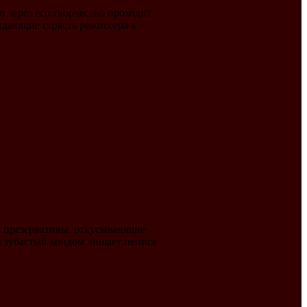
 через его творчество проходит
ждающие страсть режиссера к
а презервативы, откусывающие
да зубастый кондом лишает пениса