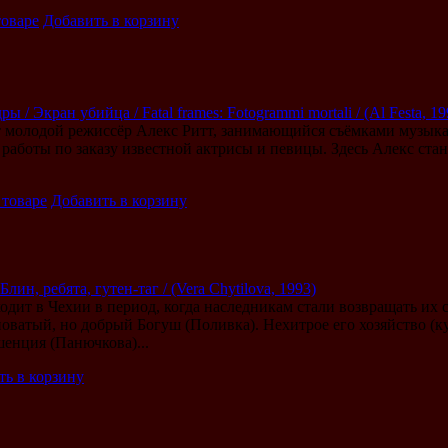
товаре
Добавить в корзину
 / Экран убийца / Fatal frames: Fotogrammi mortali / (Al Festa, 19
 молодой режиссёр Алекс Ритт, занимающийся съёмками музыка
 работы по заказу известной актрисы и певицы. Здесь Алекс ста
 товаре
Добавить в корзину
лин, ребята, гутен-таг / (Vera Chytilova, 1993)
одит в Чехии в период, когда наследникам стали возвращать их
поватый, но добрый Богуш (Поливка). Нехитрое его хозяйство (ку
шенция (Панючкова)...
ть в корзину