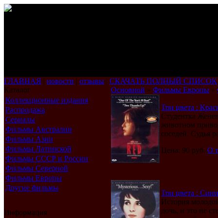
ГЛАВНАЯ
|
новости
|
отзывы
|
СКАЧАТЬ ПОЛНЫЙ СПИСОК
Каталог
Основной
»
Фильмы Европы
»
Коллекционные издания
Три цвета : Красн
Распродажа
Студентка Женев
Сериалы
животном привод
Фильмы Австралии
соседей. Судья ра
Фильмы Азии
Фильмы Латинской
Цена: 90 руб.
О 
Америки
Фильмы СССР и России
Фильмы Северной
Америки
Фильмы Европы
Другие фильмы
Три цвета : Синий
История молодой
дочь, и это не с
Информация