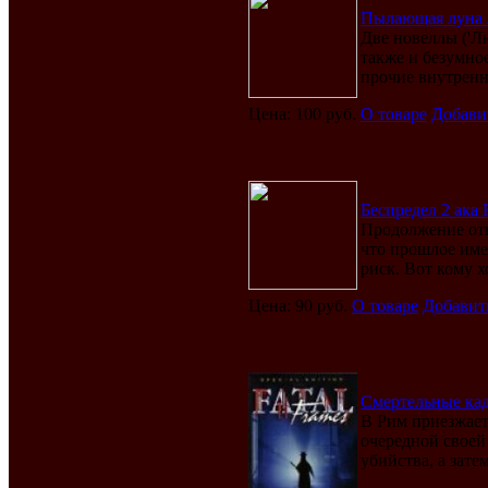
Пылающая луна / 
Две новеллы ('Л
также и безумное
прочие внутренн
Цена: 100 руб.
О товаре
Добави
Беспредел 2 ака 
Продолжение отв
что прошлое имее
риск. Вот кому х
Цена: 90 руб.
О товаре
Добавит
Смертельные кадр
В Рим приезжает
очередной своей
убийства, а затем 