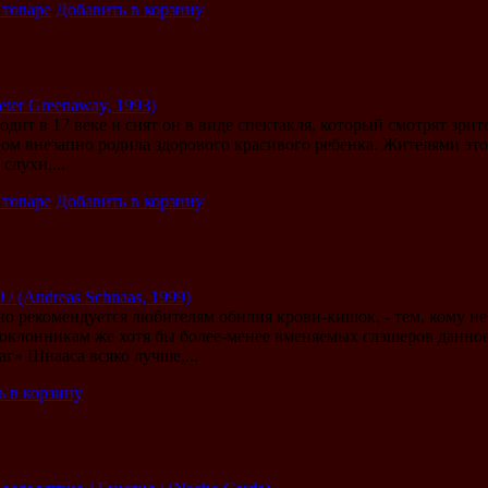
 товаре
Добавить в корзину
eter Greenaway, 1993)
дит в 17 веке и снят он в виде спектакля, который смотрят зри
ом внезапно родила здорового красивого ребенка. Жителями это
слухи,...
 товаре
Добавить в корзину
/ (Andreas Schnaas, 1999)
о рекомендуется любителям обилия крови-кишок, - тем, кому не
Поклонникам же хотя бы более-менее вменяемых слэшеров данное
г» Шнааса всяко лучше,...
ь в корзину