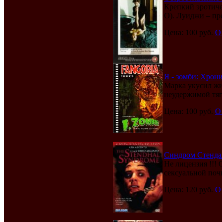
Крепкий эротиче
О). Луиджи – пр
Цена: 100 руб.
О
Я - зомби: Хрони
Марка укусил жи
неудержимой тяг
Цена: 100 руб.
О
Синдром Стендаля
Не лицензия !!!
сексуальной поч
Цена: 120 руб.
О