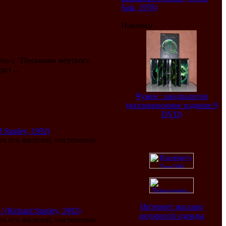
Sala, 1978)
Новинки
ень с "Письмами мертвого
ет ...
Чужие : квадралогия
(коллекционное издание 9
DVD)
 Stanley, 1992)
ть его жителей, постепенно
.
Интернет магазин
(Richard Stanley, 1992)
недорогой одежды
ть его жителей, постепенно