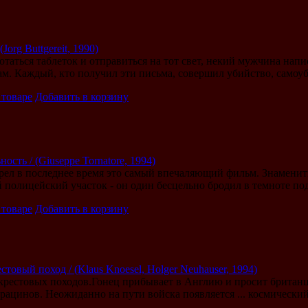
Jorg Buttgereit, 1990)
таться таблеток и отправиться на тот свет, некий мужчина напи
ам. Каждый, кто получил эти письма, совершил убийство, самоуби
 товаре
Добавить в корзину
ость / (Giuseppe Tornatore, 1994)
трел в последнее время это самый впечаляющий фильм. Знамени
полицейский участок - он один бесцельно бродил в темноте под
 товаре
Добавить в корзину
товый поход / (Klaus Knoesel, Holger Neuhauser, 1994)
 крестовых походов.Гонец прибывает в Англию и просит британц
рацинов. Неожиданно на пути войска появляется ... космический 