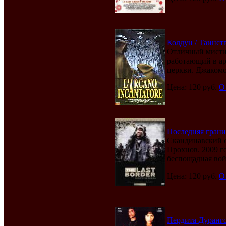
Колдун / Таинств
Отличный мистич
работающий в ар
церкви. Джакомо 
Цена: 120 руб.
О
Последняя границ
Скандинавский о
Прохнов. 2009 г
беспощадная войн
Цена: 120 руб.
О
Пердита Дуранго (