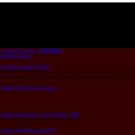
|
Черный список
|
КОРЗИНА
Фильмы 1990-х
(Lisbeth Lynghoft, 1999)
уже давно и неоднократно высказывал недовольство существующ
порно нового типа": "Порно сейчас в жалком соcтоянии... Ему ну
 товаре
Добавить в корзину
 Мятеж смертниц / (Joe D'Amato, 1991)
вик экплуатирующий тему коммандос...
 товаре
Добавить в корзину