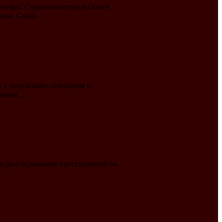
опофаг, Странная история Ольги
и. Скоро ...
п с неугасшим сознанием и
ния, ...
по расследованию преступлений на
..