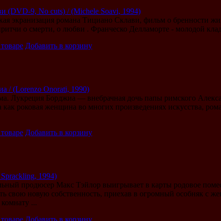
и (DVD-9, No cuts) / (Michele Soavi, 1994)
кая экранизация романа Тициано Склави, фильм о бренности ж
притчи о смерти, о любви . Франческо Делламорте - молодой кла
 товаре
Добавить в корзину
 / (Lorenzo Onorati, 1990)
ма. Лукреция Борджиа — внебрачная дочь папы римского Алекс
а как роковая женщина во многих произведениях искусства, рома
 товаре
Добавить в корзину
Sprackling, 1994)
ьный продюсер Макс Тэйлор выигрывает в карты родовое помес
ть свою новую собственность, приехав в огромный особняк с же
комнату ...
 товаре
Добавить в корзину