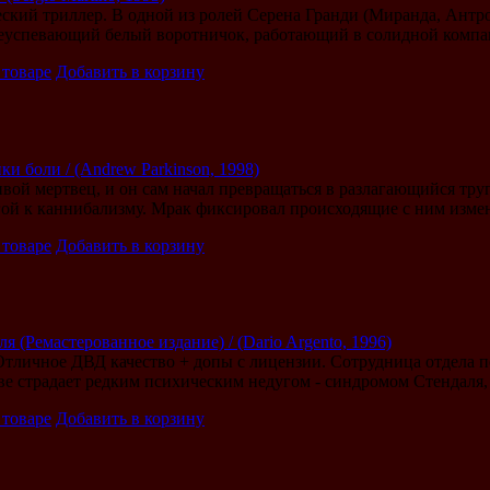
ский триллер. В одной из ролей Серена Гранди (Миранда, Антр
еуспевающий белый воротничок, работающий в солидной компани
 товаре
Добавить в корзину
ки боли / (Andrew Parkinson, 1998)
вой мертвец, и он сам начал превращаться в разлагающийся тру
ой к каннибализму. Мрак фиксировал происходящие с ним измене
 товаре
Добавить в корзину
 (Ремастерованное издание) / (Dario Argento, 1996)
 Отличное ДВД качество + допы с лицензии. Сотрудница отдела 
ве страдает редким психическим недугом - синдромом Стендаля, .
 товаре
Добавить в корзину