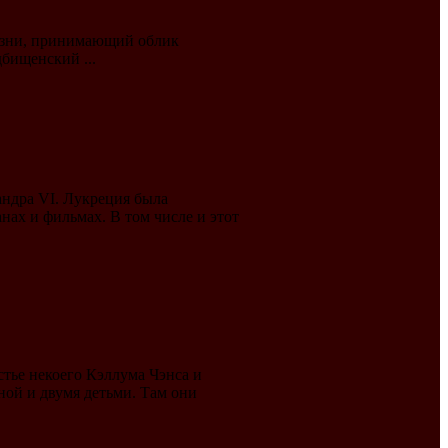
изни, принимающий облик
дбищенский ...
андра VI. Лукреция была
нах и фильмах. В том числе и этот
тье некоего Кэллума Чэнса и
ной и двумя детьми. Там они