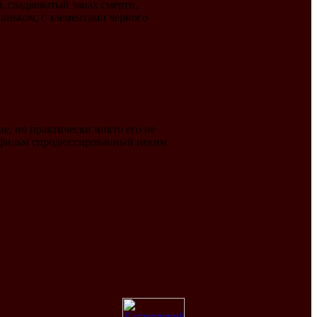
, сладковатый запах смерти,
огоньком, с элементами черного
е, но практически никто его не
 фильм спродюссированный неким