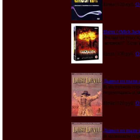
Цена: 120 руб.
О
Нити / (Mick Jac
Фильм на тему я
человека". Если н
Цена: 100 руб.
О
Дьявол из пыли а
В маленьком гор
перемещаясь и з
Цена: 120 руб.
О
Дьявол из пыли а
В маленьком гор