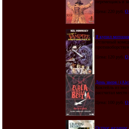
перемещаясь и з
Цена: 220 руб.
О
Я купил мотоцикл
Отличный комеди
противоборствую
Цена: 120 руб.
О
День зверя / (Alex
Коктейль из мис
рассчитал место 
Цена: 100 руб.
О
Острое желание / 