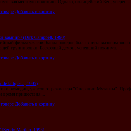
апутывая местную полицию. Однако, полицейский Бен, уверен ..
 товаре
Добавить в корзину
-вампир / (Dirk Campbell, 1990)
йный фильм ужасов. Банда рокеров была занята вызовом злого д
щей группировки. Бесхозный демон, успевший покинуть ...
 товаре
Добавить в корзину
 de la Iglesia, 1995)
тики, комедии, ужасов от режиссера "Операции Мутанты". Проф
и время пришествия ...
 товаре
Добавить в корзину
(Sergio Martino, 1993)