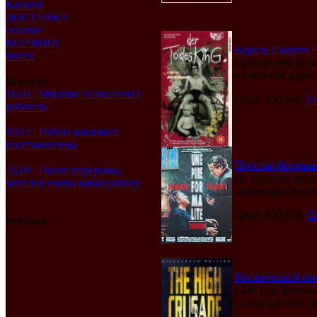
Каталог
ДОСТАВКА
ссылки
КОРЗИНА
Король Смерти / (
поиск
Прежде чем нагло
по разным адрес
Новости
16.05 | Магазин снова начал
Цена: 100 руб.
О
работать
10.12 | Работа магазина
восстановлена
Простая формальн
26.09 | После перерыва,
Из того что смо
магазин снова начал работу
провинциальный 
Цена: 100 руб.
О
Реклама
Космический крес
1345 год. Время
чтобы одолеть са