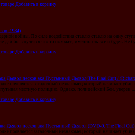
 товаре
Добавить в корзину
kson, 1984)
дерной войны. По силе воздействия ставлю ставлю на одну ступ
е дай бог случится что то похожее, именно так все и будет. Не буд
 товаре
Добавить в корзину
ка Дьявол песков ака Пустынный Дьявол(The Final Cut) / (Richard
одке появляется загадочный незнакомец который начинает убива
апутывая местную полицию. Однако, полицейский Бен, уверен ..
 товаре
Добавить в корзину
ка Дьявол песков ака Пустынный Дьявол (DVD-9, The Final Cut) / 
одке появляется загадочный незнакомец который начинает убива