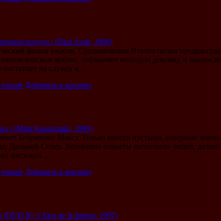
енный колдун / (Pupi Avati, 1996)
еский фильм ужасов. Средневековая Италия полна предрассудк
хиепископском архиве, соблазняет молодую девушку и вынужден
поступает на службу к ...
 товаре
Добавить в корзину
а / (Mika Kaurismaki, 1993)
твет Безумному Максу. Только вместо пустыни, северные земли
од. Дальний Север. Заражение планеты вытеснило людей, далеко 
а жестокой ...
 товаре
Добавить в корзину
DVD-9) / (Alex de la Iglesia, 1997)