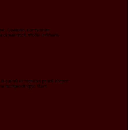
ов. Джакомо, послушник,
 скрываться, чтобы избежать
. В одной из главных ролей Югрен
за полярный круг. Идет