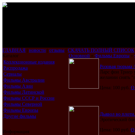
ГЛАВНАЯ
|
новости
|
отзывы
|
СКАЧАТЬ ПОЛНЫЙ СПИСОК
Каталог
Основной
»
Фильмы Европы
»
Коллекционные издания
Розовая тюрьма / 
Распродажа
Ларс фон Триер 
Сериалы
желании снять "
Фильмы Австралии
Фильмы Азии
Цена: 100 руб.
О
Фильмы Латинской
Америки
Фильмы СССР и России
Фильмы Северной
Америки
Фильмы Европы
Дьявол во плоти.
Другие фильмы
Эротический бое
Цена: 100 руб.
О
Информация