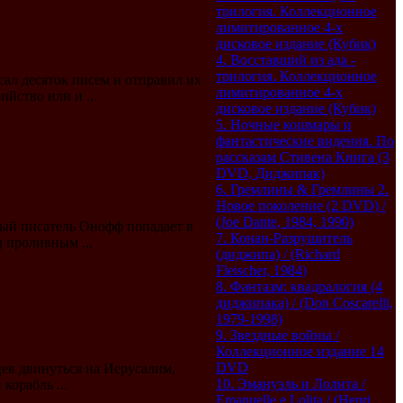
трилогия. Коллекционное
лимитированное 4-х
дисковое издание (Кубик)
4. Восставший из ада -
трилогия. Коллекционное
сал десяток писем и отправил их
лимитированное 4-х
йство или и ...
дисковое издание (Кубик)
5. Ночные кошмары и
фантастические видения. По
рассказам Стивена Кинга (3
DVD, Диджипак)
6. Гремлины & Гремлины 2.
Новое поколение (2 DVD) /
(Joe Dante, 1984, 1990)
тый писатель Онофф попадает в
7. Конан-Разрушитель
 проливным ...
(диджипа) / (Richard
Fleischer, 1984)
8. Фантазм: квадралогия (4
диджипака) / (Don Coscarelli,
1979-1998)
9. Звездные войны /
Коллекционное издание 14
DVD
ев двинуться на Иерусалим,
10. Эмануэль и Лолита /
корабль ...
Emanuelle e Lolita / (Henri