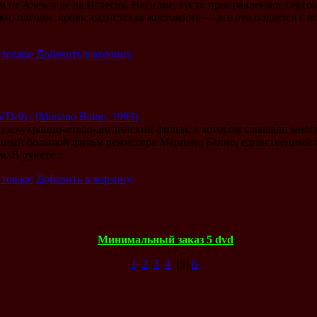
от Алекса де ла Иглесия. Насилие, густо приправленное сексом
ки, погони, кровь, садистская жестокость — все это подается с 
 товаре
Добавить в корзину
-9) / (Mariano Baino, 1993)
ско-украино-итало-английский фильм, о котором слышали многи
енный большой фильм режиссера Мариано Баино, единственный
 В рунете ...
 товаре
Добавить в корзину
Минимальный заказ 5 dvd
1
2
3
4
[5]
6