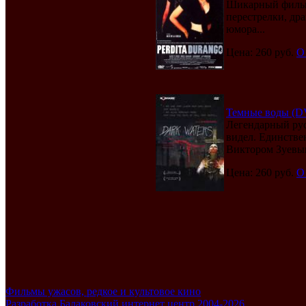
Шикарный фильм 
перестрелки, дра
юмора...
Цена: 260 руб.
О
Темные воды (DVD
Легендарный рус
видел. Единств
Виктором Зуевым.
Цена: 260 руб.
О
Фильмы ужасов, редкое и культовое кино
Разработка Балаковский интернет центр 2004-2026