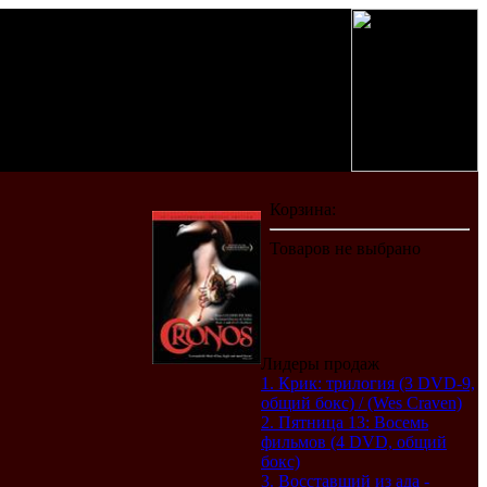
Лидеры продаж
1. Крик: трилогия (3 DVD-9,
общий бокс) / (Wes Craven)
2. Пятница 13: Восемь
фильмов (4 DVD, общий
бокс)
3. Восставший из ада -