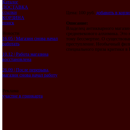
Каталог
ДОСТАВКА
ссылки
Цена: 100 руб.
добавить в корз
КОРЗИНА
поиск
Описание:
Владелец антикварного магазин
Новости
средневекового алхимика. Это 
16.05 | Магазин снова начал
тому бессмертие. О существова
работать
преступление. Необычный филь
специального приза критики в 
10.12 | Работа магазина
восстановлена
26.09 | После перерыва,
магазин снова начал работу
Реклама
участие в гринкарта