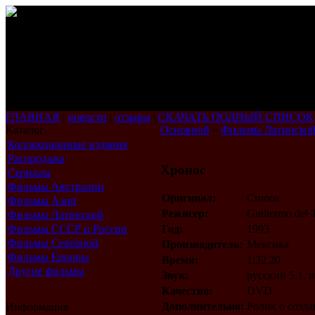
ГЛАВНАЯ
|
новости
|
отзывы
|
СКАЧАТЬ ПОЛНЫЙ СПИСОК
Каталог
Основной
»
Фильмы Латинско
Коллекционные издания
Распродажа
Хронос
Сериалы
Фильмы Австралии
Оригинал:
Cronos
Фильмы Азии
Режисер:
Guillermo del 
Фильмы Латинской
Америки
Фильмы СССР и России
Год:
1993
Фильмы Северной
Производитель:
Мексика
Америки
Фильмы Европы
Время:
1:32.20
Другие фильмы
Звук:
русский 5.1, 
Качество:
DVD
Дополнительно:
Ролик о созда
Информация