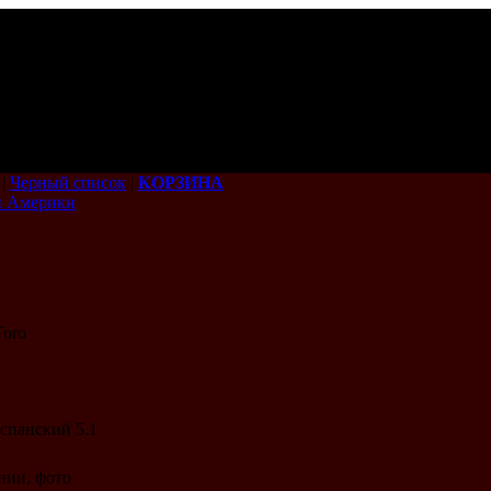
|
Черный список
|
КОРЗИНА
й Америки
Toro
испанский 5.1
нии, фото