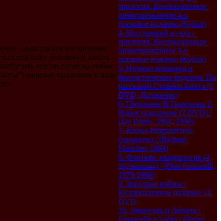
трилогия. Коллекционное
лимитированное 4-х
дисковое издание (Кубик)
4. Восставший из ада -
трилогия. Коллекционное
онос - дьявольское изобретение
лимитированное 4-х
ться под кожу человека и давать
дисковое издание (Кубик)
получить его, он готов на любое
5. Ночные кошмары и
анты”) мировое признание в виде
фантастические видения. По
есе.
рассказам Стивена Кинга (3
DVD, Диджипак)
6. Гремлины & Гремлины 2.
Новое поколение (2 DVD) /
(Joe Dante, 1984, 1990)
7. Конан-Разрушитель
(диджипа) / (Richard
Fleischer, 1984)
8. Фантазм: квадралогия (4
диджипака) / (Don Coscarelli,
1979-1998)
9. Звездные войны /
Коллекционное издание 14
DVD
10. Эмануэль и Лолита /
Emanuelle e Lolita / (Henri