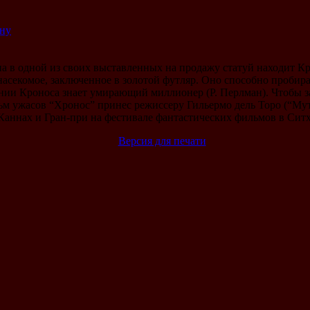
ину
а в одной из своих выставленных на продажу статуй находит Кр
насекомое, заключенное в золотой футляр. Оно способно пробира
нии Кроноса знает умирающий миллионер (Р. Перлман). Чтобы за
м ужасов “Хронос” принес режиссеру Гильермо дель Торо (“Мут
Каннах и Гран-при на фестивале фантастических фильмов в Ситх
Версия для печати