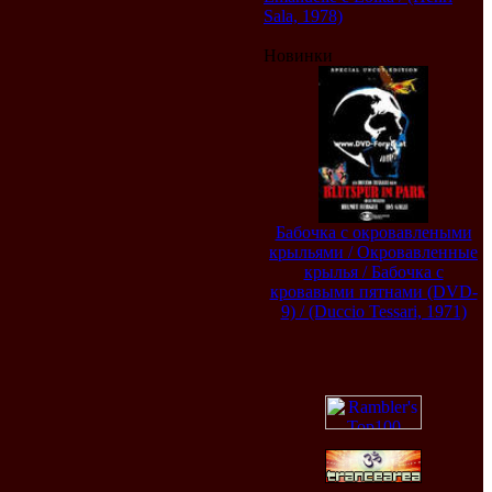
Sala, 1978)
Новинки
Бабочка с окровавлеными
крыльями / Окровавленные
крылья / Бабочка с
кровавыми пятнами (DVD-
9) / (Duccio Tessari, 1971)