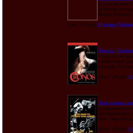
В этом фильме М
из океана непод
Финис Хоминис -
Цена: 100 руб.
О товаре
Добави
Хронос / (Guiller
Владелец антикв
изобретение сре
под кожу человека
Цена: 100 руб.
О
Этой ночью я все
Сюрреалистическ
котором колдун 
дитя. Черно-белы
Цена: 100 руб.
О