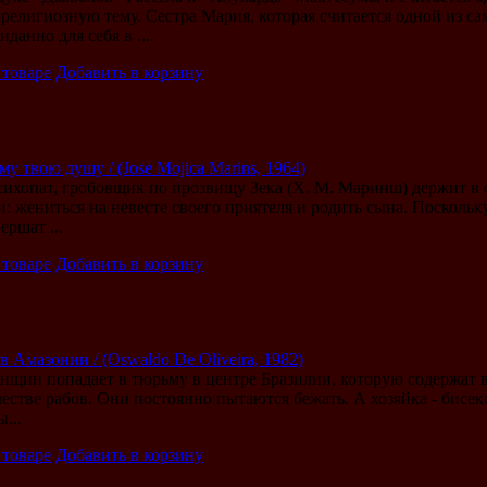
елигиозную тему. Сестра Мария, которая считается одной из 
данно для себя в ...
 товаре
Добавить в корзину
му твою душу / (Jose Mojica Marins, 1964)
сихопат, гробовщик по прозвищу Зека (Х. М. Маринш) держит в с
и: жениться на невесте своего приятеля и родить сына. Посколь
ершат ...
 товаре
Добавить в корзину
 Амазонии / (Oswaldo De Oliveira, 1982)
нщин попадает в тюрьму в центре Бразилии, которую содержат в
естве рабов. Они постоянно пытаются бежать. А хозяйка - бисек
...
 товаре
Добавить в корзину