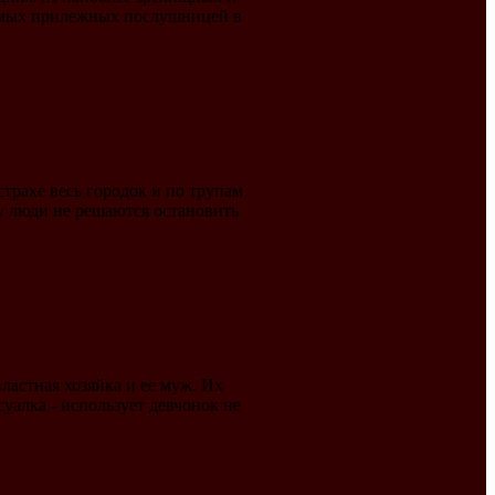
самых прилежных послушницей в
трахе весь городок и по трупам
ку люди не решаются остановить
ластная хозяйка и ее муж. Их
суалка - использует девчонок не