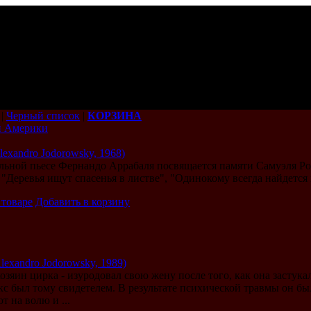
|
Черный список
|
КОРЗИНА
й Америки
lexandro Jodorowsky, 1968)
льной пьесе Фернандо Аррабаля посвящается памяти Самуэля Роз
 "Деревья ищут спасенья в листве", "Одинокому всегда найдется 
 товаре
Добавить в корзину
Alexandro Jodorowsky, 1989)
хозяин цирка - изуродовал свою жену после того, как она застук
 был тому свидетелем. В результате психической травмы он был
т на волю и ...