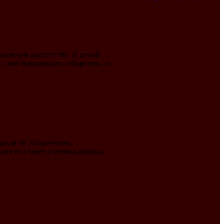
одежном распутстве. В целой
слои бразильского общества, от
родя по загадочному,
дит его через учения каббалы,