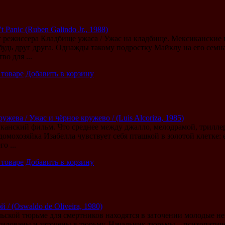
t Panic (Ruben Galindo Jr., 1988)
 режиссера Кладбище ужаса / Ужас на кладбище. Мексиканские 
будь друг друга. Однажды такому подростку Майклу на его семн
во для ...
 товаре
Добавить в корзину
ужева / Ужас и чёрное кружево / (Luis Alcoriza, 1985)
анский фильм. Что среднее между джалло, мелодрамой, трилл
домохозяйка Изабелла чувствует себя пташкой в золотой клетке:
о ...
 товаре
Добавить в корзину
 / (Oswaldo de Oliveira, 1980)
льской тюрьме для смертников находятся в заточении молодые 
илованы и заточены в тюрьму. Начальник тюрьмы – психопатиче