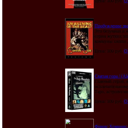
Цена: 100 руб.
О
Пробуждение звер
Это безумная и 
серии жутких эп
коммуны хиппи д
Цена: 100 руб.
О
Святая гора / (A
Главный герой, 
осплепительному 
Таро, астрологии.
Цена: 100 руб.
О
Финис Хоминис, п