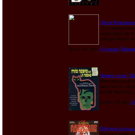
Пятое Измерение 
Это первый hard
индустрию на ос
придумывают фор
Цена: 100 руб.
О товаре
Добави
Чернее ночи / Mas
Мексиканский ми
записала на сво
котом Бекером...
Цена: 120 руб.
О
Обитель сатаны а
Фильм сделан в 