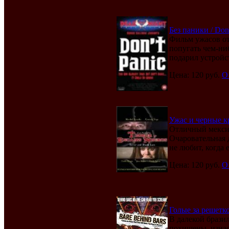
Без паники / Don'
Фильм ужасов от
попугать чем-ни
подарил устройст
Цена: 120 руб.
О
Ужас и черные кр
Отличный мексик
Очаровательная 
не любит, когда ег
Цена: 120 руб.
О
Голые за решеткой
В далекой брази
похищены, изнас