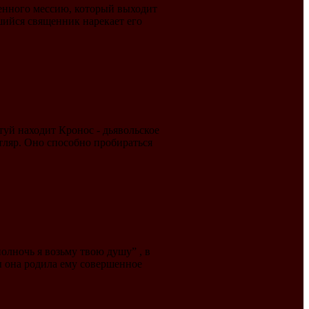
венного мессию, который выходит
шийся священник нарекает его
туй находит Кронос - дьявольское
тляр. Оно способно пробираться
олночь я возьму твою душу” , в
 она родила ему совершенное