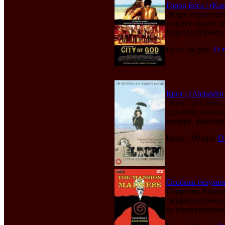
Город Бога / (Kat
Добро пожаловат
бедных людей, т
бедного чёрного 
Цена: 80 руб.
О 
Крот / (Alejandro
"Крот" (El Topo
стрелков, живущи
пещере, населенн
Цена: 100 руб.
О
Особняк безумия 
Соратник Ходоро
сюрреалистическ
путешественников