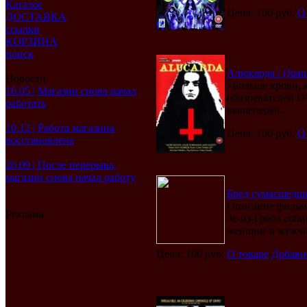
Каталог
Цена: 100 руб.
О
ДОСТАВКА
ссылки
КОРЗИНА
поиск
Алюкарда / (Juan
Новости
«Больше крови, 
16.05 | Магазин снова начал
обозревателей D
работать
вышепереч...
10.12 | Работа магазина
Цена: 100 руб.
О
восстановлена
26.09 | После перерыва,
магазин снова начал работу
Бред сумасшедшег
Описание фильма
Реклама
Зе-из-Гроба соби
женщин и мужчин
Цена: 100 руб.
О товаре
Добави