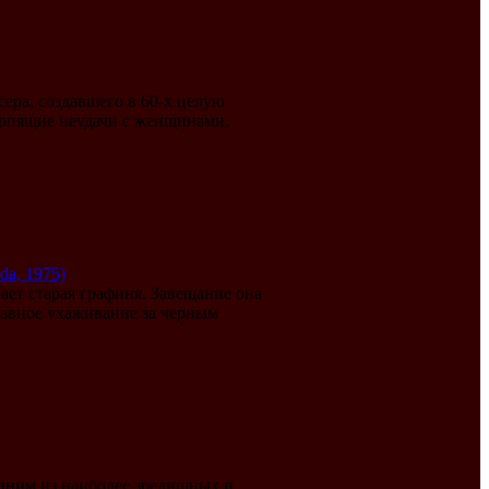
ера, создавшего в 60-х целую
терпящие неудачи с женщинами,
ada, 1975)
ет старая графиня. Завещание она
лавное ухаживание за черным
одним из наиболее зрелищных и