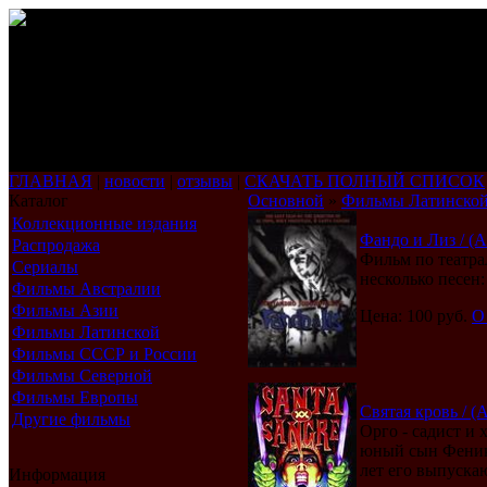
ГЛАВНАЯ
|
новости
|
отзывы
|
СКАЧАТЬ ПОЛНЫЙ СПИСОК
Каталог
Основной
»
Фильмы Латинско
Коллекционные издания
Фандо и Лиз / (A
Распродажа
Фильм по театра
Сериалы
несколько песен:
Фильмы Австралии
Фильмы Азии
Цена: 100 руб.
О
Фильмы Латинской
Америки
Фильмы СССР и России
Фильмы Северной
Америки
Фильмы Европы
Святая кровь / (
Другие фильмы
Орго - садист и 
юный сын Феникс
лет его выпускаю
Информация