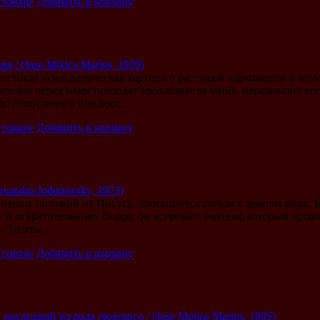
 товаре
Добавить в корзину
я / (Jose Mojica Marins, 1970)
жестокая психоделическая картина о растущей наркомании и мол
изодов перед нами проходят уродливые явления, поразившие все 
о похотливого продюсе...
 товаре
Добавить в корзину
lexandro Jodorowsky, 1973)
внешне похожий на Иисуса, просыпается голым в земном мире. Б
и отвратительному базару, он встречает учителя, который прово
 Теперь ...
 товаре
Добавить в корзину
оследний из рода людского / (Jose Mojica Marins, 1985)