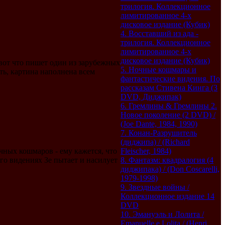
трилогия. Коллекционное
лимитированное 4-х
дисковое издание (Кубик)
4. Восставший из ада -
трилогия. Коллекционное
лимитированное 4-х
дисковое издание (Кубик)
 вот что пишет один из зарубежных
5. Ночные кошмары и
ть, картина наполнена всем
фантастические видения. По
рассказам Стивена Кинга (3
DVD, Диджипак)
6. Гремлины & Гремлины 2.
Новое поколение (2 DVD) /
(Joe Dante, 1984, 1990)
7. Конан-Разрушитель
(диджипа) / (Richard
ных кошмаров - ему кажется, что
Fleischer, 1984)
его видениях Зе пытает и насилует
8. Фантазм: квадралогия (4
диджипака) / (Don Coscarelli,
1979-1998)
9. Звездные войны /
Коллекционное издание 14
DVD
10. Эмануэль и Лолита /
Emanuelle e Lolita / (Henri