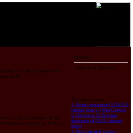
емберга. Картина разбита на
компания" ...
Лидеры продаж
1. Крик: трилогия (3 DVD-9,
общий бокс) / (Wes Craven)
2. Пятница 13: Восемь
ала его с другой женщиной. Их
фильмов (4 DVD, общий
 помещен в больницу. Через 12
бокс)
3. Восставший из ада -