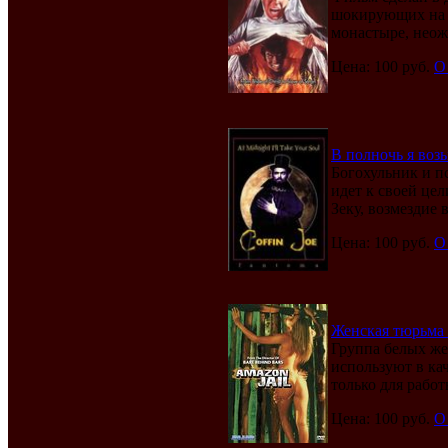
шокирующих на р
монастыре, неожи
Цена: 100 руб.
О
В полночь я возь
Богохульник и п
идет к своей цел
Зеку, возмездие в
Цена: 100 руб.
О
Женская тюрьма в
Группа белых же
используют в кач
только для работы
Цена: 100 руб.
О