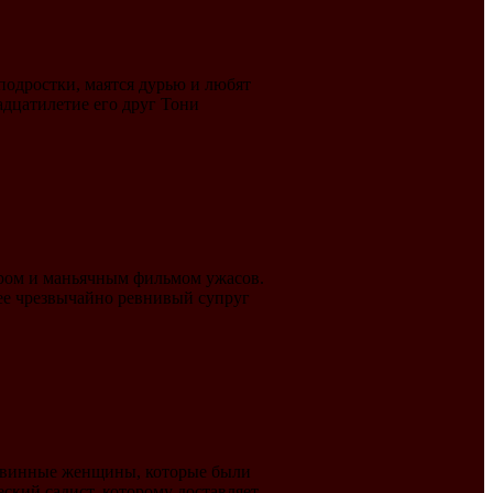
подростки, маятся дурью и любят
адцатилетие его друг Тони
ером и маньячным фильмом ужасов.
 ее чрезвычайно ревнивый супруг
невинные женщины, которые были
ский садист, которому доставляет