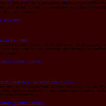
аринш далеко отошел от привычного образа - он играет таинст
алеку от Сан-Паулу. У него нет имени, поэтому первый встретив
 Последний из рода ...
ть в корзину
mo del Toro, 1993)
арного магазина в одной из своих выставленных на продажу ста
дневекового алхимика. Это насекомое, заключенное в золотой фу
 и давать ...
 товаре
Добавить в корзину
люсь в твой труп / (Jose Mojica Marins, 1967)
ая мистика. Это продолжение фильма, ставшего классикой, “В п
Зека Из Гроба продолжает поиски совершенной женщины , чтобы
й фильм становится ...
 товаре
Добавить в корзину