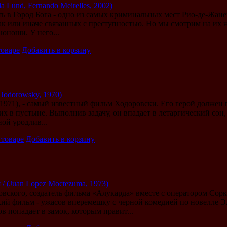
ia Lund, Fernando Meirelles, 2002)
ь в Город Бога - одно из самых криминальных мест Рио-де-Жане
ак или иначе связанных с преступностью. Но мы смотрим на их ж
юноши. У него...
товаре
Добавить в корзину
 Jodorowsky, 1970)
, 1971), - самый известный фильм Ходоровски. Его герой должен
х в пустыне. Выполнив задачу, он впадает в летаргический сон, 
ой уродлив...
 товаре
Добавить в корзину
/ (Juan Lopez Moctezuma, 1973)
вского, создатель фильма «Алукарда» вместе с оператором Сорк
ий фильм - ужасов вперемешку с черной комедией по новелле Э
 попадает в замок, которым правит...