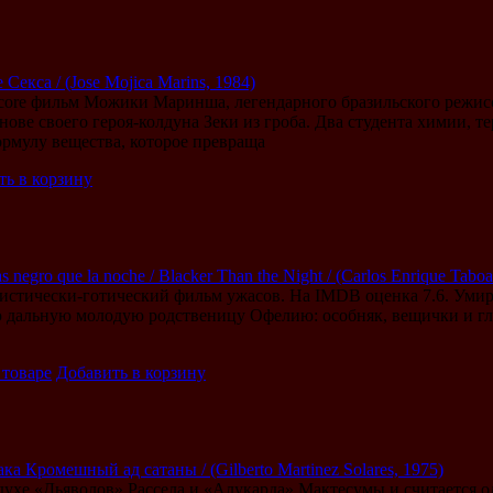
Секса / (Jose Mojica Marins, 1984)
core фильм Можики Маринша, легендарного бразильского режисс
нове своего героя-колдуна Зеки из гроба. Два студента химии, 
мулу вещества, которое превраща
ть в корзину
 negro que la noche / Blacker Than the Night / (Carlos Enrique Tabo
стически-готический фильм ужасов. На IMDB оценка 7.6. Умира
ю дальную молодую родственицу Офелию: особняк, вещички и г
 товаре
Добавить в корзину
ка Кромешный ад сатаны / (Gilberto Martinez Solares, 1975)
духе «Дьяволов» Рассела и «Алукарда» Мактесумы и считается 