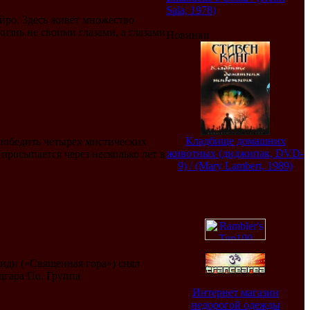
Sala, 1978)
йро. Здесь живёт множество
изнь не своими глазами, а глазами
Новинки
Кладбище домашних
 победить четырех мистических
животных (диджипак, DVD-
просыпается через несколько лет в
9) / (Mary Lambert, 1989)
иди («Священная гора») снял
дгара По. Группа
Интернет магазин
недорогой одежды