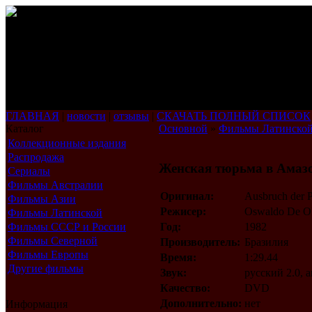
ГЛАВНАЯ
|
новости
|
отзывы
|
СКАЧАТЬ ПОЛНЫЙ СПИСОК
Каталог
Основной
»
Фильмы Латинско
Коллекционные издания
Распродажа
Женская тюрьма в Амаз
Сериалы
Фильмы Австралии
Оригинал:
Ausbruch der P
Фильмы Азии
Режисер:
Oswaldo De Ol
Фильмы Латинской
Америки
Фильмы СССР и России
Год:
1982
Фильмы Северной
Производитель:
Бразилия
Америки
Фильмы Европы
Время:
1:29.44
Другие фильмы
Звук:
русский 2.0, 
Качество:
DVD
Дополнительно:
нет
Информация