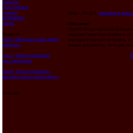
Каталог
ДОСТАВКА
ссылки
Цена: 100 руб.
добавить в корз
КОРЗИНА
поиск
Описание:
Группа белых женщин попадает
Новости
содержат властная хозяйка и ее
16.05 | Магазин снова начал
постоянно пытаются бежать. А х
работать
только для работы, но и для св
В
10.12 | Работа магазина
восстановлена
26.09 | После перерыва,
магазин снова начал работу
Реклама