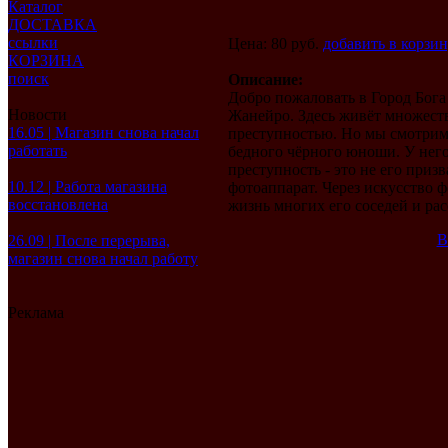
Каталог
ДОСТАВКА
ссылки
Цена: 80 руб.
добавить в корзи
КОРЗИНА
поиск
Описание:
Добро пожаловать в Город Бога
Новости
Жанейро. Здесь живёт множеств
16.05 | Магазин снова начал
преступностью. Но мы смотрим 
работать
бедного чёрного юноши. У него 
преступность - это не его призв
10.12 | Работа магазина
фотоаппарат. Через искусство
восстановлена
жизнь многих его соседей и рас
В
26.09 | После перерыва,
магазин снова начал работу
Реклама