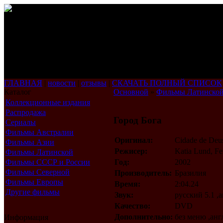
ГЛАВНАЯ
|
новости
|
отзывы
|
СКАЧАТЬ ПОЛНЫЙ СПИСОК
Каталог
Основной
»
Фильмы Латинско
Коллекционные издания
Распродажа
Город Бога
Сериалы
Фильмы Австралии
Оригинал:
Cidade de Deu
Фильмы Азии
Режисер:
Katia Lund, Fe
Фильмы Латинской
Америки
Фильмы СССР и России
Год:
2002
Фильмы Северной
Производитель:
Бразилия
Америки
Фильмы Европы
Время:
2:04.24
Другие фильмы
Звук:
русский 5.1 ,
Качество:
DVD
Дополнительно:
без меню ,ан
Информация