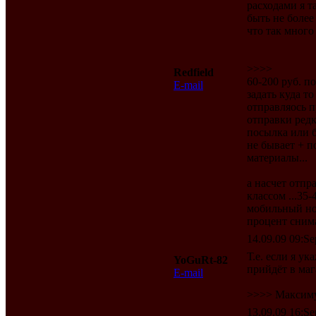
расходами я т
быть не более
что так много
>>>>
Redfield
60-200 руб. п
E-mail
задать куда то
отправляось 
отправки редк
посылка или б
не бывает + п
материалы...
а насчет отпр
классом ...35-
мобильный ном
процент сним
14.09.09 09:Se
Т.е. если я у
YoGuRt-82
прийдёт в ма
E-mail
>>>> Максиму
13.09.09 16:Se