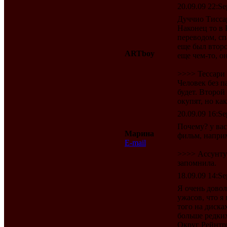
20.09.09 22:Se
Дуччио Тиссар
Наконец то в
переводом, сп
еще был втор
ARTboy
еще чем-то, о
>>>> Тессари
Человек без п
будет. Второй
окупят, но ка
20.09.09 16:Se
Почему? у вас
Марина
фильм, наприм
E-mail
>>>> Ассунту 
запомнила.
18.09.09 14:Se
Я очень дово
ужасов, что я
того на диска
больше редких
Округ Рейнтри