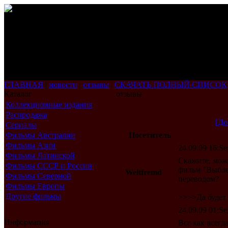
ГЛАВНАЯ
|
новости
|
отзывы
|
СКАЧАТЬ ПОЛНЫЙ СПИСОК
Каталог
отзывы
Коллекционные издания
Распродажа
[До
Сериалы
Фильмы Австралии
Посетитель
Фильмы Азии
24.09.09 16:Se
Фильмы Латинской
Скажите, можн
Америки
Фильмы СССР и России
фильм "Выбле
Weltfremd
Фильмы Северной
переводом?
Америки
Фильмы Европы
Другие фильмы
>>>>Да будет
24.09.09 01:Se
Информация
Все как всегд