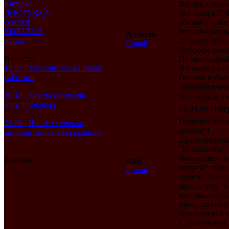
Каталог
Вопрос следу
ДОСТАВКА
режиссера С.Ф
ссылки
обязан посмот
КОРЗИНА
фильмы очень 
Алексей
поиск
Держите мою 
E-mail
Отбросы земл
Новости
Не заглядывай
16.05 | Магазин снова начал
Я смотрел тол
работать
сколько я уж
психологичес
10.12 | Работа магазина
Что-нибудь о 
восстановлена
21.09.09 11:Sep
Получил посыл
26.09 | После перерыва,
уровне"!
магазин снова начал работу
Единственный
"Ингибиция" 
Фильм шел бол
Реклама
Alex
бонусы" выдел
E-mail
почему-то вес
заполучить "
крайний случ
присутствовал
Давно искал эт
С уважением,