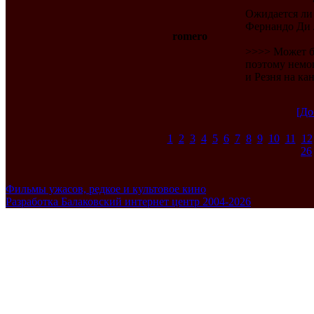
Ожидается ли 
Фернандо Ди Ле
romero
>>>> Может бы
поэтому немог
и Резня на ка
[До
1
2
3
4
5
6
7
8
9
10
11
12
26
Фильмы ужасов, редкое и культовое кино
Разработка Балаковский интернет центр 2004-2026