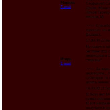
Марина
Стефанией Сан
E-mail
Денев, Мишел
Ланой Тернер.
теплом, М.
>>>> Спасибо.
хорошие, но 
фильмах.
17.09.09 22:Se
Не кажется ли
заставке (где
переводом и х
Игорь
стороны?
E-mail
>>>> Да знаю 
переводом... 
субтитров то 
делать заново
14.09.09 21:Se
Я Хочу вот Оч
сумма почтовы
Я вот наприме
получается он