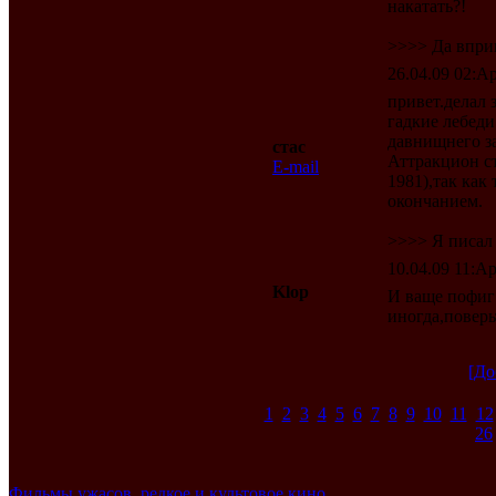
накатать?!
>>>> Да впри
26.04.09 02:Ap
привет.делал 
гадкие лебеди
давнищнего з
стас
Аттракцион ст
E-mail
1981),так как
окончанием.
>>>> Я писал 
10.04.09 11:Ap
Klop
И ваще пофиг 
иногда,поверьт
[До
1
2
3
4
5
6
7
8
9
10
11
12
26
Фильмы ужасов, редкое и культовое кино