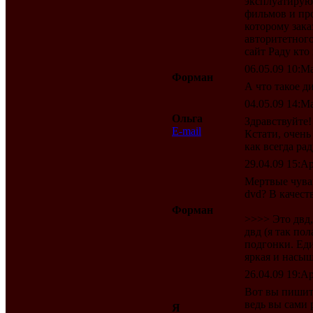
эксплуатирую.
фильмов и про
которому зака
авторитетного
сайт Раду кто 
06.05.09 10:Ma
Форман
А что такое д
04.05.09 14:Ma
Ольга
Здравствуйте!
E-mail
Кстати, очень
как всегда рад
29.04.09 15:Ap
Мертвые чувак
dvd? В качест
Форман
>>>> Это двд,
двд (я так по
подгонки. Еди
яркая и насыщ
26.04.09 19:Ap
Вот вы пишите
ведь вы сами
Я