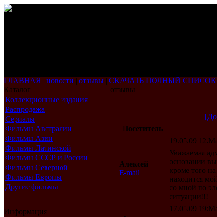
ГЛАВНАЯ
|
новости
|
отзывы
|
СКАЧАТЬ ПОЛНЫЙ СПИСОК
Каталог
отзывы
Коллекционные издания
Распродажа
[До
Сериалы
Фильмы Австралии
Посетитель
Фильмы Азии
19.05.09 12:Ma
Фильмы Латинской
Уважаемая адм
Америки
Фильмы СССР и России
основании вы
Алексей
Фильмы Северной
кроме того на
E-mail
Америки
Фильмы Европы
находится мой
Другие фильмы
со мной по эл
ситуации!!!
17.05.09 19:Ma
Информация