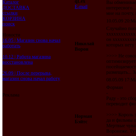
qLex
Каталог
Вы обменивае
E-mail
ДОСТАВКА
интересного..
ссылки
мне на почту, 
КОРЗИНА
10.05.09 20:Ma
поиск
Случайно поп
хххххххххххх.
Новости
он ххххххххх
16.05 | Магазин снова начал
Николай
которых нету 
работать
Ворон
>>>> Не совсем
10.12 | Работа магазина
оптимизируетс
восстановлена
посейщаемост
размещать... 
26.09 | После перерыва,
магазин снова начал работу
08.05.09 17:Ma
Форман
-
Реклама
Раду - это сб
переводит фи
>>>> Король э
Норман
да и фильмы о
Бэйтс
Мертвые чувак
Воронеже. Тут