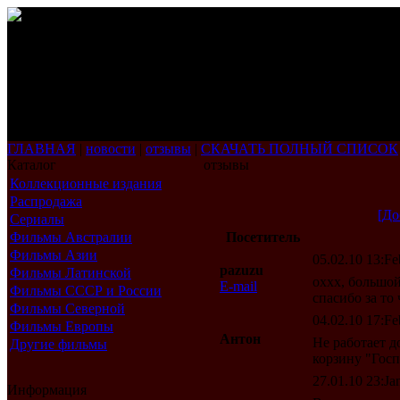
ГЛАВНАЯ
|
новости
|
отзывы
|
СКАЧАТЬ ПОЛНЫЙ СПИСОК
Каталог
отзывы
Коллекционные издания
Распродажа
[До
Сериалы
Фильмы Австралии
Посетитель
Фильмы Азии
05.02.10 13:Fe
pazuzu
Фильмы Латинской
оххх, большой
E-mail
Америки
Фильмы СССР и России
спасибо за то 
Фильмы Северной
04.02.10 17:Fe
Америки
Фильмы Европы
Антон
Не работает д
Другие фильмы
корзину "Госп
27.01.10 23:Jan
Информация