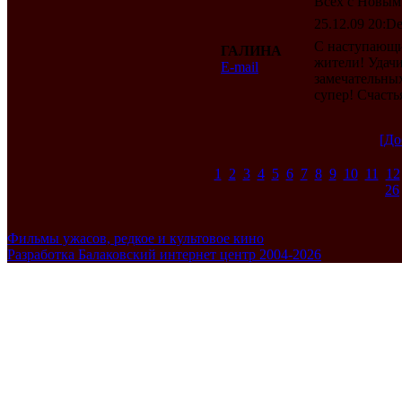
Всех с Новым
25.12.09 20:De
C наступающи
ГАЛИНА
жители! Удачи
E-mail
замечательны
супер! Счастья 
[До
1
2
3
4
5
6
7
8
9
10
11
12
26
Фильмы ужасов, редкое и культовое кино
Разработка Балаковский интернет центр 2004-2026