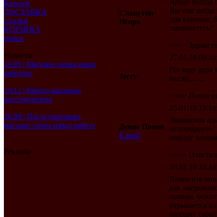
Вроде всегда 
Каталог
Вы еще когда 
ДОСТАВКА
Славутин
для курения, 
ссылки
Игорь
занимаетесь?
КОРЗИНА
поиск
>>>> Здравству
Новости
27.01.10 09:Jan
16.05 | Магазин снова начал
По ходу дела 
работать
Jerry
месяц........
10.12 | Работа магазина
>>>> Почта п
восстановлена
25.01.10 19:Jan
26.09 | После перерыва,
Уважаемая ад
магазин снова начал работу
Денис Попов
игнорируете?
E-mail
поводу затеря
Реклама
>>>> Ответил
19.01.10 10:Jan
Помогите опо
как американск
помню, бежит 
отрывается на
находит сара