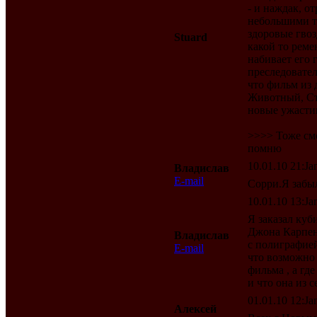
- и наждак, о
небольшими то
здоровые гвоз
Stuard
какой то реме
набивает его 
преследовател
что фильм из 
Животный, Стр
новые ужастик
>>>> Тоже смо
помню
10.01.10 21:Jan
Владислав
E-mail
Сорри.Я забыл
10.01.10 13:Jan
Я заказал ку
Джона Карпен
Владислав
с полиграфией
E-mail
что возможно 
фильма , а гд
и что она из с
01.01.10 12:Jan
Алексей