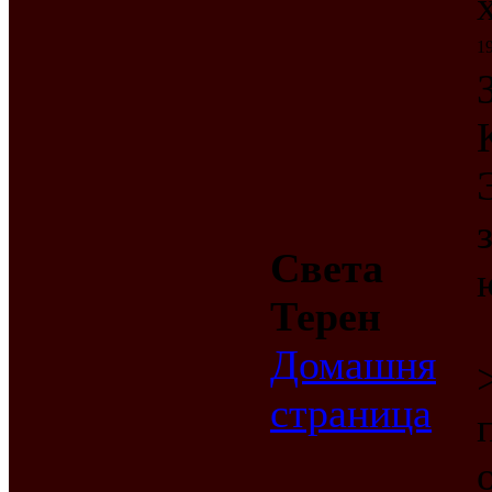
19
Света
Терен
Домашня
страница