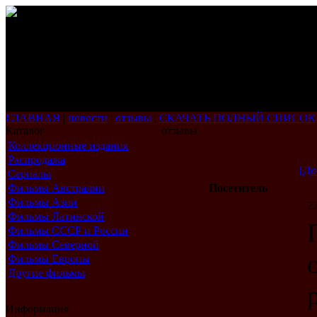
ГЛАВНАЯ
|
новости
|
отзывы
|
СКАЧАТЬ ПОЛНЫЙ СПИСОК
Каталог
отзывы
Коллекционные издания
Распродажа
[До
Сериалы
Фильмы Австралии
Посетитель
Фильмы Азии
22
Фильмы Латинской
Америки
Фильмы СССР и России
Фильмы Северной
Америки
Фильмы Европы
Другие фильмы
Информация