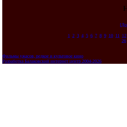
[До
1
2
3
4
5
6
7
8
9
10
11
12
26
Фильмы ужасов, редкое и культовое кино
Разработка Балаковский интернет центр 2004-2026