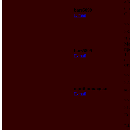
24
Сп
bars5899
С 
E-mail
>>
23
В 
Ма
пр
bars5899
1.
E-mail
ог
отв
>>
22
юрий шокодько
ко
E-mail
>>
21
Ес
"Ш