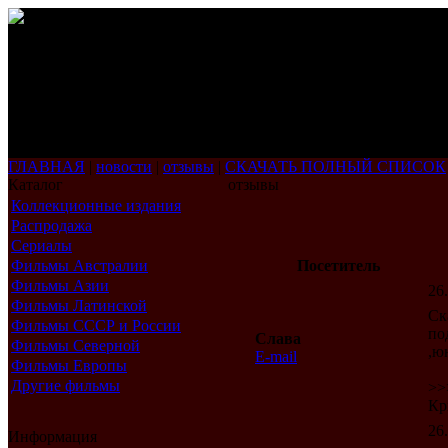
ГЛАВНАЯ
|
новости
|
отзывы
|
СКАЧАТЬ ПОЛНЫЙ СПИСОК
Каталог
отзывы
Коллекционные издания
Распродажа
Сериалы
Фильмы Австралии
Посетитель
Фильмы Азии
26
Фильмы Латинской
Ск
Америки
Фильмы СССР и России
по
Слава
Фильмы Северной
,ю
E-mail
Америки
Фильмы Европы
Другие фильмы
>>
Кр
26
Информация