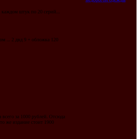
 каждом штук по 20 серий...
м ... 2 двд 9 + обложка 120
 всего за 1000 рублей. Отсюда
то же издание стоит 1900