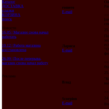
Каталог
Ож
ДОСТАВКА
Pac
romero
ссылки
E-mail
КОРЗИНА
>>
поиск
[r
сп
Новости
25
16.05 | Магазин снова начал
По
работать
эт
ес
10.12 | Работа магазина
Лариса
"О
восстановлена
E-mail
фи
26.09 | После перерыва,
>>
магазин снова начал работу
бу
25
Реклама
"К
Влад
вы
>>
24
Scorpion
E-mail
Вч