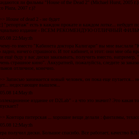
идаются ли фильмы "House of the Dead 2" (Michael Hurst, 2005 г.) 
o Plaza, 2007 г.)?
>> House of dead 2 - не будет
ec] "репортаж" есть в каждом прокате и каждом лотке... небудет п
ециально издание - ВСЕМ РЕКОМЕНДУЮ ОТЛИЧНЫЙ ФИЛЬМ 
.05.08 22:May:th
чему-то вместо "Кабинета доктора Калигари" вы мне выслали "
о ладно, ничего страшного. И тот кабинет, и этот: они мне оба нр
ли ещё буду у вас диски заказывать, получить вместо, например, 
чень страшное кино". Аккуратней, пожалуйста, следите за заказа
льмов отличное, конечно.
>> Записью занимается новый человек, он пока еще путается... 
дет... недостающее вышлем...
.05.08 14:May:th
оллекционное издание от D2Lab" - а что это значит? Это какая т
пускает?
>> Контора питерская ... хорошие вещи делали : фантазмы, техасск
.05.08 12:May:th
ера получил диски. Большое спасибо. Все работает, качество К