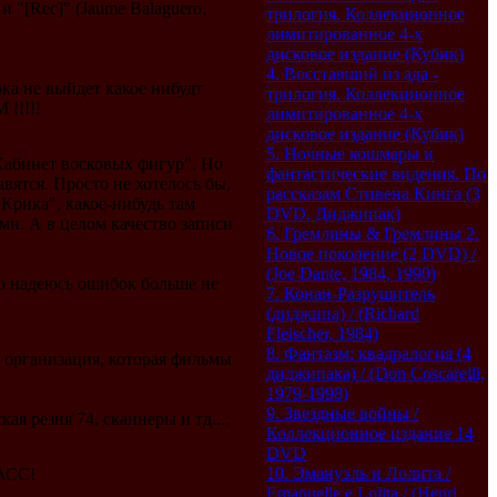
и "[Rec]" (Jaume Balaguero,
трилогия. Коллекционное
лимитированное 4-х
дисковое издание (Кубик)
4. Восставший из ада -
ока не выйдет какое нибудт
трилогия. Коллекционное
!!!!!
лимитированное 4-х
дисковое издание (Кубик)
5. Ночные кошмары и
Кабинет восковых фигур". Но
фантастические видения. По
авятся. Просто не хотелось бы,
рассказам Стивена Кинга (3
"Крика", какое-нибудь там
DVD, Диджипак)
ми. А в целом качество записи
6. Гремлины & Гремлины 2.
Новое поколение (2 DVD) /
(Joe Dante, 1984, 1990)
но надеюсь ошибок больше не
7. Конан-Разрушитель
(диджипа) / (Richard
Fleischer, 1984)
8. Фантазм: квадралогия (4
о организация, которая фильмы
диджипака) / (Don Coscarelli,
1979-1998)
9. Звездные войны /
ая резня 74, сканнеры и тд....
Коллекционное издание 14
DVD
10. Эмануэль и Лолита /
ЛАСС!
Emanuelle e Lolita / (Henri