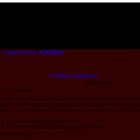
|
Черный список
|
КОРЗИНА
[Добавить сообщение]
Объявление
.05.08 14:May:th
ажите пожалуйста ,а от Union у вас что нибудь еще будет(будут 
добные редкие релизы пример:фантазм,сканеры).И не ожидаюстя
ниона ил др компаний Возвращение живых мертвецов или криков
>> Думаю в ближайшее время не будет ....
ик 1 - есть неплохая лицензия, можете поискать
.05.08 09:May:th