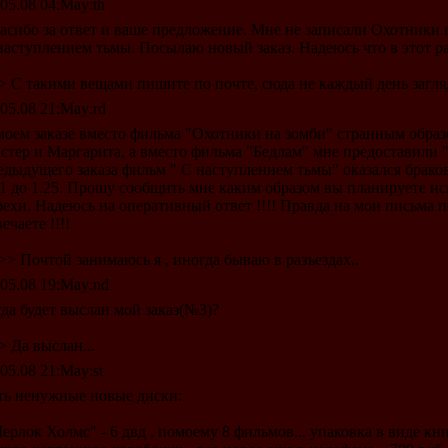
.05.08 04:May:th
асибо за ответ и ваше предложение. Мне не записали Охотники н
наступлением тьмы. Посылаю новый заказ. Надеюсь что в этот раз
> С такими вещами пишите по почте, сюда не каждый день загля
.05.08 21:May:rd
моем заказе вместо фильма "Охотники на зомби" странным образ
стер и Маргарита, а вместо фильма "Бедлам" мне предоставили 
едыдущего заказа фильм " С наступлением тьмы" оказался брако
11 до 1.25. Прошу сообщить мне каким образом вы планируете 
рехи. Надеюсь на оперативный ответ !!!! Правда на мои письма 
ечаете !!!!
>> Почтой занимаюсь я , иногда бываю в разъездах..
.05.08 19:May:nd
гда будет выслан мой заказ(№3)?
> Да выслан...
.05.08 21:May:st
ть ненужные новые диски:
ерлок Холмс" - 6 двд , помоему 8 фильмов... упаковка в виде кн