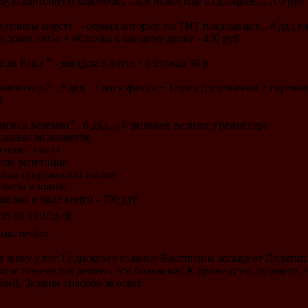
щую картонную коробочку... все новое еще в целофане... 700 руб
чатливы вместе" - сериал который по ТНТ показывают... 8 двд на
водское литье + обложка к каждому диску - 400 руб
аша Раша " - заводское литье + обложка 50 р
рминатор 2 - 2 двд - 1 диск фильм + 1 диск дополнений с переводо
б
нгмар Бергман" - 6 двд ... 6 фильмов великого режиссера
 жизни марионеток
енняя соната
сле репетиции
ены супружеской жизни
поты и крики
аковка в виде книги - 700 руб
.05.08 19:May:th
равствуйте
т вижу у вас 12 дисковое издание Властелина кольца от Позитива
прос почему так дешево, это болванки? К примеру на двдмарте, э
блей. Заранее спасибо за ответ