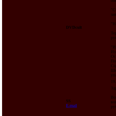
об
"С
за
"Н
DVDcult
Те
ру
"И
Из
Ос
По
Сц
Ше
уп
19
Зд
Во
SS
во
E-mail
ру