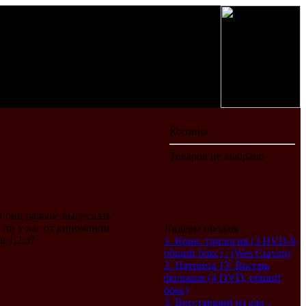
ли они дальше выпускать
 ли у вас от киномании
Лидеры продаж
 1,2,3?
1. Крик: трилогия (3 DVD-9,
общий бокс) / (Wes Craven)
2. Пятница 13: Восемь
фильмов (4 DVD, общий
бокс)
3. Восставший из ада -