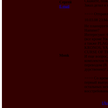
Скажите, пожа
Сергей
Заказ делал в 
E-mail
>>>> Отправл
10.03.08 23:Ma
Не планирует
Hammer?
Интересуют: 
(все кроме У
а также PLA
KRONOS, VA
CURSE OF T
Monk
И еще вопрос,
комплектом т
переводом (В
дурственен)? 
>>>> Со врем
первый выпус
остальных незн
восстребован
[До