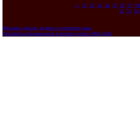
<<
31
32
33
34
35
36
37
38
52
53
54
Фильмы ужасов, редкое и культовое кино
Разработка Балаковский интернет центр 2004-2026