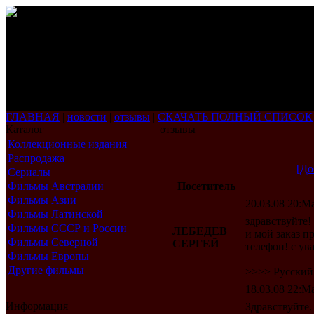
ГЛАВНАЯ
|
новости
|
отзывы
|
СКАЧАТЬ ПОЛНЫЙ СПИСОК
Каталог
отзывы
Коллекционные издания
Распродажа
[До
Сериалы
Фильмы Австралии
Посетитель
Фильмы Азии
20.03.08 20:Ma
Фильмы Латинской
здравствуйте
Америки
Фильмы СССР и России
ЛЕБЕДЕВ
и мой заказ п
Фильмы Северной
СЕРГЕЙ
телефон! с ув
Америки
Фильмы Европы
Другие фильмы
>>>> Русский
18.03.08 22:Ma
Информация
Здравствуйте.