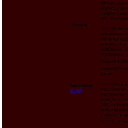
Мне вот интер
перевод к фи
профессиональ
Чей это перев
Алексей
>>>> Фильм ко
спутникову ка
лет пять назад
перевод с это
ошибаться...
переводом... о
14.03.08 12:Ma
предоплату сд
диски?
>>>> Отписано
horrorlover
понедельник..
E-mail
при попытке о
пальцем в сп
СНГ... а в сп
Попытки объя
к чему не при
11.03.08 15:Ma