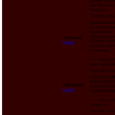
черный список
вам было высл
выкупите...
17.03.08 14:Ma
Отвратительн
не могу получ
выполнили!!! 
месяца назад
светланка
ПРИШЕЛ КОНЕЦ
E-mail
не воспользу
посоветую.
>>>> Завтра 
нашу задолжен
15.03.08 22:Ma
ЗАКАзАЛ Д
ЖДУ ОЧЕНЬ!
ЕВГЕНИЙ
ЗАКАЗАТЬ Е
E-mail
УВАЖЕНИЕ
>>>> Вы не от
1 классом
14.03.08 17:Ma