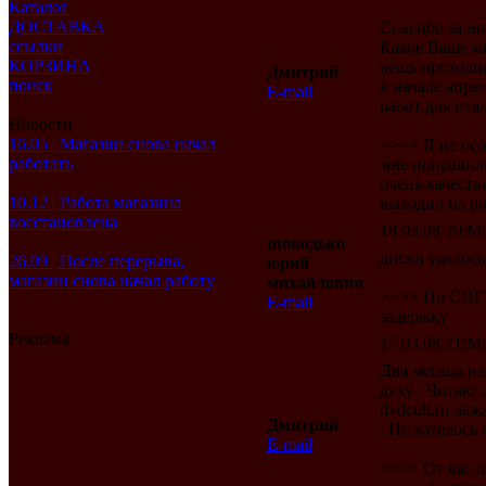
Каталог
ДОСТАВКА
Спасибо за н
ссылки
Какое Ваше мн
КОРЗИНА
вещь проходна
Дмитрий
поиск
в начале апре
E-mail
работ для ита
Новости
16.05 | Магазин снова начал
>>>> Я не ос
работать
мне понравил
очень качест
10.12 | Работа магазина
выходил на р
восстановлена
18.03.08 20:Ma
шокодько
диски удалось
26.09 | После перерыва,
юрий
магазин снова начал работу
михайлович
>>>> По СНГ б
E-mail
задержку
Реклама
17.03.08 21:Ma
Два месяца на
духу . Читаю 
dvdcult.ru лаж
Дмитрий
. Не хотелось
E-mail
>>>> От вас п