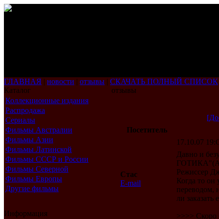
ГЛАВНАЯ
|
новости
|
отзывы
|
СКАЧАТЬ ПОЛНЫЙ СПИСОК
Каталог
отзывы
Коллекционные издания
Распродажа
[До
Сериалы
Фильмы Австралии
Посетитель
Фильмы Азии
17.10.07 19:O
Фильмы Латинской
Давно и б
Америки
Фильмы СССР и России
ГОТИКА"(A
Фильмы Северной
Режиссер Дж
Стас
Америки
Фильмы Европы
Когда то он
E-mail
Другие фильмы
переводом, 
ли заказать 
Информация
>>>> Скоро 