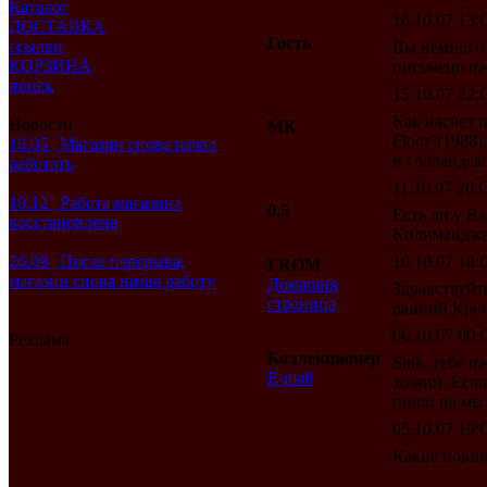
Каталог
16.10.07 13:O
ДОСТАВКА
Гость
ссылки
Вы немного 
КОРЗИНА
письмецо на
поиск
15.10.07 22:O
Как насчет 
Новости
МК
Floor"(1988)
16.05 | Магазин снова начал
и голландско
работать
11.10.07 20:O
10.12 | Работа магазина
0,5
Есть ли у В
восстановлена
Килиманджаро
26.09 | После перерыва,
10.10.07 18:O
ГROM
магазин снова начал работу
Домашня
Здравствуйте
страница
ранний Кро
06.10.07 00:O
Реклама
Коллекционер
Sink, тебе н
E-mail
хозяин. Есл
пиши на мыло
05.10.07 19:O
Какие новин