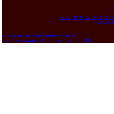
[До
<<
31
32
33
34
35
36
37
38
52
53
54
Фильмы ужасов, редкое и культовое кино
Разработка Балаковский интернет центр 2004-2026