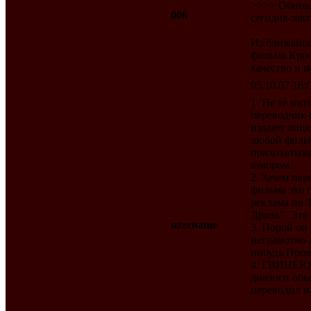
>>>> Обновл
006
сегодня-завтр
Из ближайши
фильма Кроне
качество и п
05.10.07 16:O
1. Не те ин
переводчик 
издают лице
любой фильм
прихохатыв
юмором.
2. Зачем пер
фильма это 
реклама по 
Дрянь". Это 
uzername
3. Порой он
неграмотно 
нибудь Пром
4. ГВИНЕЮ П
диалоги обы
переводил на