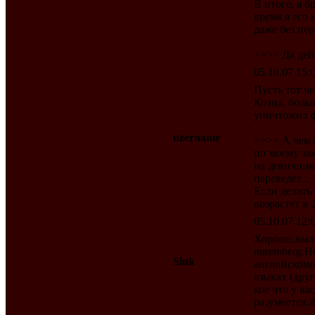
В итоге, я б
время я его 
даже без пе
>>>> Да дейс
05.10.07 15:O
Пусть тот че
Коэна, боль
уничтожил ф
uzername
>>>> А чем н
по моему зак
на девичник
переведет...
Если делать
возрастет в 2
05.10.07 12:O
Хорошо,выло
nuremberg.Н
Sink
английском(е
языках (друг
кое что у в
разумеется.