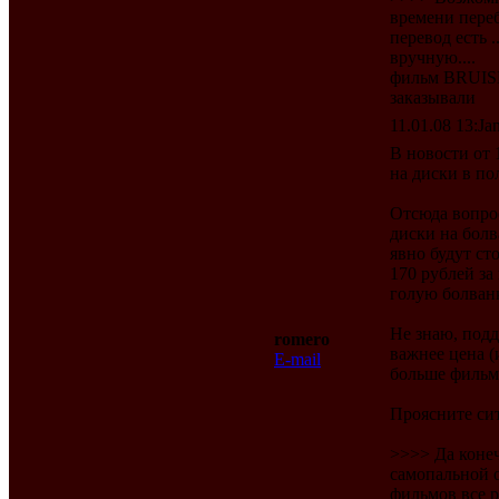
времени переб
перевод есть 
вручную....
фильм BRUISER
заказывали
11.01.08 13:Jan
В новости от 
на диски в по
Отсюда вопрос
диски на болв
явно будут ст
170 рублей за
голую болванк
Не знаю, подд
romero
важнее цена (
E-mail
больше фильмо
Проясните си
>>>> Да конеч
самопальной 
фильмов все р