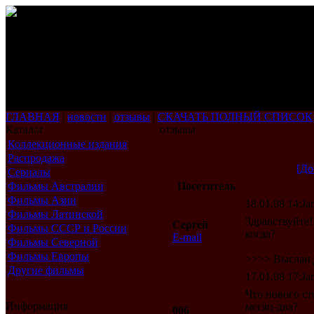
ГЛАВНАЯ
|
новости
|
отзывы
|
СКАЧАТЬ ПОЛНЫЙ СПИСОК
Каталог
отзывы
Коллекционные издания
Распродажа
[До
Сериалы
Фильмы Австралии
Посетитель
Фильмы Азии
18.01.08 14:Jan
Фильмы Латинской
Здравствуйте!
Сергей
Америки
Фильмы СССР и России
когда?
E-mail
Фильмы Северной
Америки
Фильмы Европы
>>>> Выслан д
Другие фильмы
17.01.08 17:Jan
Что нового с
Информация
месяц-два?
006