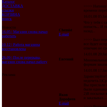
Каталог
ДОСТАВКА
>>>> Напишу о
ссылки
времени переб
КОРЗИНА
16.01.08 05:Jan
поиск
Что у тебя с 
попасть... И 
Новости
Chemist
назад...
16.05 | Магазин снова начал
E-mail
работать
>>>> Был пере
все будет испр
10.12 | Работа магазина
отвечаю не сра
восстановлена
14.01.08 20:Jan
26.09 | После перерыва,
Евгений
Минимальный з
магазин снова начал работу
формам заказа
14.01.08 17:Jan
Реклама
Здравствуйте
недочета.1)Ср
Вы прислали м
были одинаков
2)В посылки 
Яков
и заказывал.....
Дорофеев
E-mail
>>>> Возжомно