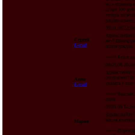
но например н
стоит 100 руб
теперь лиценз
рациональнее 
09.01.08 22:Jan
Здравствуйте!
Сергей
нет? Шокиру
E-mail
подтверждаю с
>>>> Будет вы
09.01.08 20:Jan
Здравствуйте! 
отправлен? И 
Анна
указать улицу 
E-mail
>>>> Выслан..
дней
09.01.08 14:Jan
Здравствуйте!
копия квитанц
Мария
>>>> Перевод 