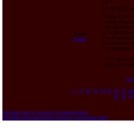
дней
09.01.08 07:Jan
Здравстуйте! 
очень обидела
что вы пришл
Это трансфер 
Smulev
так у меня име
E-mail
Специально же
же написано D
>>>> Написал 
фильм без рем
[До
<<
31
32
33
34
35
36
37
38
52
53
54
Фильмы ужасов, редкое и культовое кино
Разработка Балаковский интернет центр 2004-2026